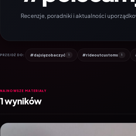
Recenzje, poradniki i aktualności uporządko
#dajsięzobaczyć
#rideoutcustoms
PRZEJDŹ DO:
1
1
NAJNOWSZE MATERIAŁY
1 wyników