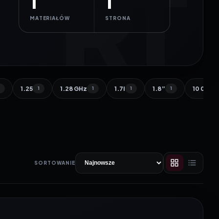
1
1
MATERIAŁÓW
STRONA
1.25
1.28 GHz
1.7l
1.8”
10 000 
1
1
1
1
1
SORTOWANIE