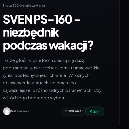
1 lipca 2024
•
6 min czytania
SVEN PS-160 –
niezbędnik
podczas wakacji?
To, że głośniki bluetooth cieszą się dużą
popularnością, nie trzeba nikomu tłumaczyć. Na
rynku dostępnych jest ich wiele. W różnych
rozmiarach, kształtach, kolorach i co
najważniejsze, o różnorodnych parametrach. Czy
wśród tego bogatego wyboru…
4.5
Natalia Fras
PORÓWNAJ
/5