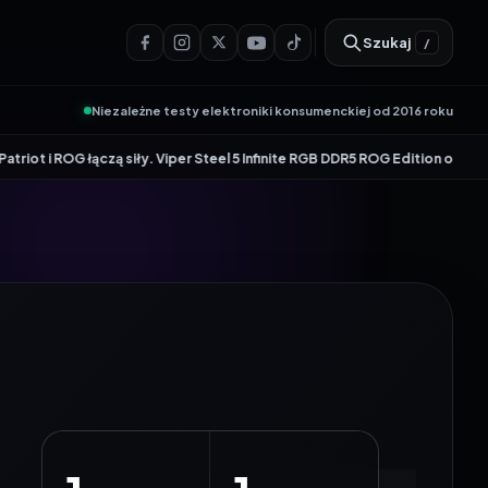
Szukaj
/
Niezależne testy elektroniki konsumenckiej od 2016 roku
łączą siły. Viper Steel 5 Infinite RGB DDR5 ROG Edition oferuje taktowani