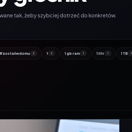
wane tak, żeby szybciej dotrzeć do konkretów.
#zostańwdomu
1
1 gb ram
1 litr
1 TB
2
2
1
1