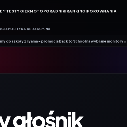
E
TESTY GIER
MOTO
PORADNIKI
RANKINGI
PORÓWNANIA
OGIA
POLITYKA REDAKCYJNA
•
 iiyama – promocja Back to School na wybrane monitory
Patriot i ROG 
 głośnik