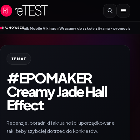
Przejdź do treści
•
NAJNOWSZE
oradnik Mobile Vikings
Wracamy do szkoły z iiyama – promocja Back to Scho
TEMAT
#EPOMAKER
Creamy Jade Hall
Effect
Recenzje, poradniki i aktualności uporządkowane
tak, żeby szybciej dotrzeć do konkretów.