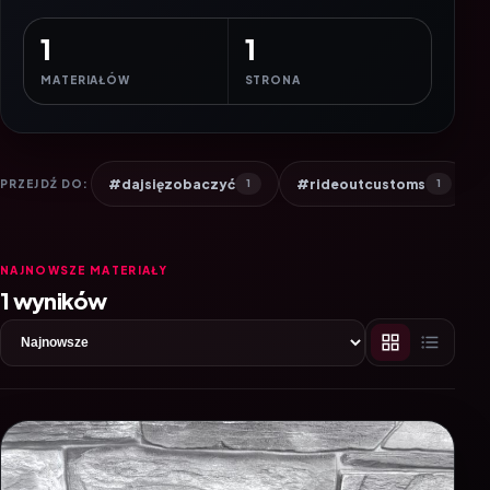
1
1
MATERIAŁÓW
STRONA
#dajsięzobaczyć
#rideoutcustoms
PRZEJDŹ DO:
1
1
NAJNOWSZE MATERIAŁY
1 wyników