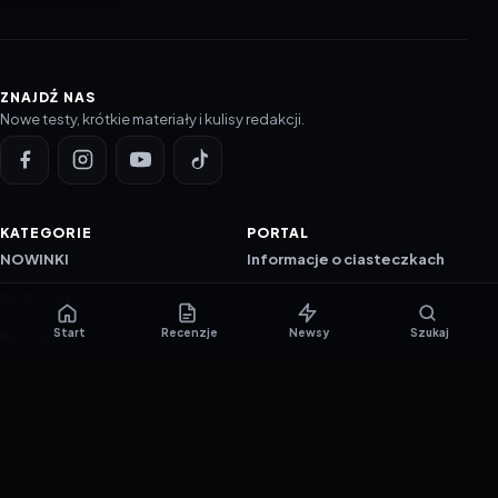
ZNAJDŹ NAS
Nowe testy, krótkie materiały i kulisy redakcji.
KATEGORIE
PORTAL
NOWINKI
Informacje o ciasteczkach
PORADNIKI
Polityka prywatności
Start
Recenzje
Newsy
Szukaj
RECENZJE
O nas
TESTY GIER
Skład redakcji
Metodologia
Polityka redakcyjna