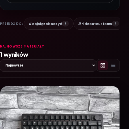
#dajsięzobaczyć
#rideoutcustoms
PRZEJDŹ DO:
1
1
NAJNOWSZE MATERIAŁY
1 wyników