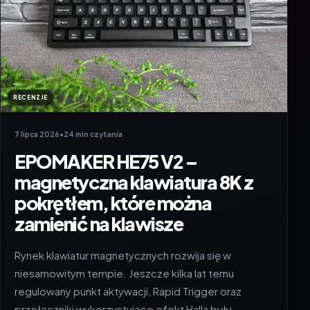
RECENZJE
7 lipca 2026
•
24 min czytania
EPOMAKER HE75 V2 –
magnetyczna klawiatura 8K z
pokrętłem, które można
zamienić na klawisze
Rynek klawiatur magnetycznych rozwija się w
niesamowitym tempie. Jeszcze kilka lat temu
regulowany punkt aktywacji, Rapid Trigger oraz
przełączniki wykorzystujące efekt Halla były