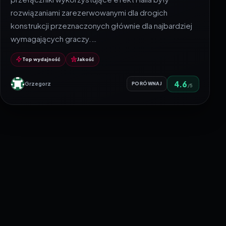
rozwiązaniami zarezerwowanymi dla drogich
konstrukcji przeznaczonych głównie dla najbardziej
wymagających graczy.…
Top wydajność
Jakość
4.6
Grzegorz
PORÓWNAJ
/5