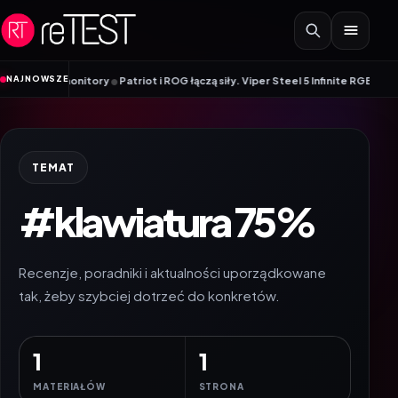
Przejdź do treści
•
NAJNOWSZE
ane monitory
Patriot i ROG łączą siły. Viper Steel 5 Infinite RGB DDR5 ROG 
TEMAT
#klawiatura 75%
Recenzje, poradniki i aktualności uporządkowane
tak, żeby szybciej dotrzeć do konkretów.
1
1
MATERIAŁÓW
STRONA