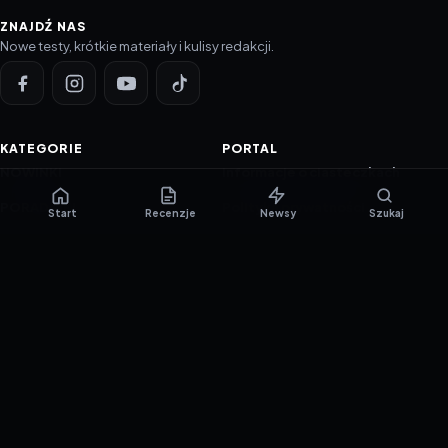
ZNAJDŹ NAS
Nowe testy, krótkie materiały i kulisy redakcji.
KATEGORIE
PORTAL
NOWINKI
Informacje o ciasteczkach
PORADNIKI
Polityka prywatności
Start
Recenzje
Newsy
Szukaj
RECENZJE
O nas
TESTY GIER
Skład redakcji
Metodologia
Polityka redakcyjna
WSPÓŁPRACA
Współpraca