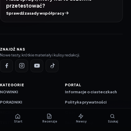
przetestować?
Sprawdź zasady współpracy
ZNAJDŹ NAS
Nowe testy, krótkie materiały i kulisy redakcji.
KATEGORIE
PORTAL
NOWINKI
Informacje o ciasteczkach
PORADNIKI
Polityka prywatności
RECENZJE
O nas
Start
Recenzje
Newsy
Szukaj
TESTY GIER
Skład redakcji