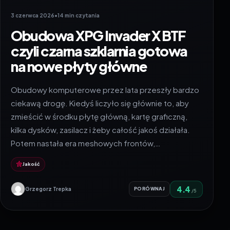
3 czerwca 2026
•
14 min czytania
Obudowa XPG Invader X BTF
czyli czarna szklarnia gotowa
na nowe płyty główne
Obudowy komputerowe przez lata przeszły bardzo
ciekawą drogę. Kiedyś liczyło się głównie to, aby
zmieścić w środku płytę główną, kartę graficzną,
kilka dysków, zasilacz i żeby całość jakoś działała.
Potem nastała era meshowych frontów,…
Jakość
4.4
Grzegorz Trepka
PORÓWNAJ
/5