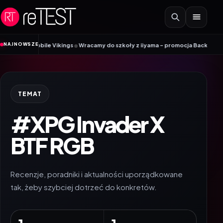
Przejdź do treści
•
NAJNOWSZE
k Mobile Vikings
Wracamy do szkoły z iiyama – promocja Back to School na 
TEMAT
#XPG Invader X
BTF RGB
Recenzje, poradniki i aktualności uporządkowane
tak, żeby szybciej dotrzeć do konkretów.