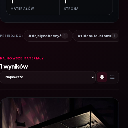
1
1
MATERIAŁÓW
STRONA
#dajsięzobaczyć
#rideoutcustoms
PRZEJDŹ DO:
1
1
NAJNOWSZE MATERIAŁY
1 wyników