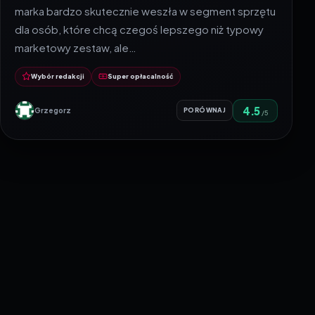
marka bardzo skutecznie weszła w segment sprzętu
dla osób, które chcą czegoś lepszego niż typowy
marketowy zestaw, ale…
Wybór redakcji
Super opłacalność
4.5
Grzegorz
PORÓWNAJ
/5