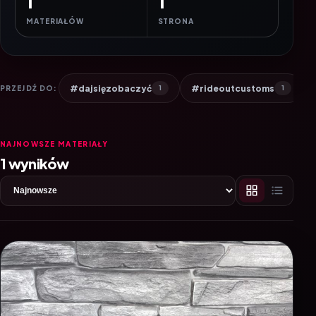
1
1
MATERIAŁÓW
STRONA
#dajsięzobaczyć
#rideoutcustoms
PRZEJDŹ DO:
1
1
NAJNOWSZE MATERIAŁY
1 wyników