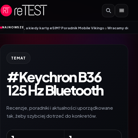
Przejdź do treści
•
NAJNOWSZE
tę SIM, a kiedy kartę eSIM? Poradnik Mobile Vikings
Wracamy do szkoły z i
TEMAT
#Keychron B36
125 Hz Bluetooth
Recenzje, poradniki i aktualności uporządkowane
tak, żeby szybciej dotrzeć do konkretów.