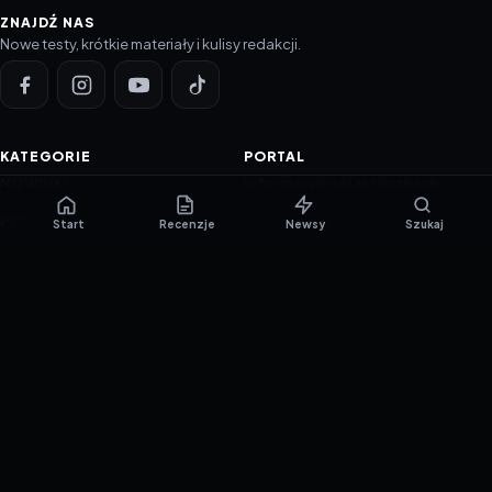
ZNAJDŹ NAS
Nowe testy, krótkie materiały i kulisy redakcji.
KATEGORIE
PORTAL
NOWINKI
Informacje o ciasteczkach
PORADNIKI
Polityka prywatności
Start
Recenzje
Newsy
Szukaj
RECENZJE
O nas
TESTY GIER
Skład redakcji
Metodologia
Polityka redakcyjna
WSPÓŁPRACA
Współpraca