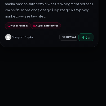
marka bardzo skutecznie weszła w segment sprzętu
dla osób, które chcą czegoś lepszego niż typowy
marketowy zestaw, ale…
Wybór redakcji
Super opłacalność
4.5
Grzegorz Trepka
PORÓWNAJ
/5