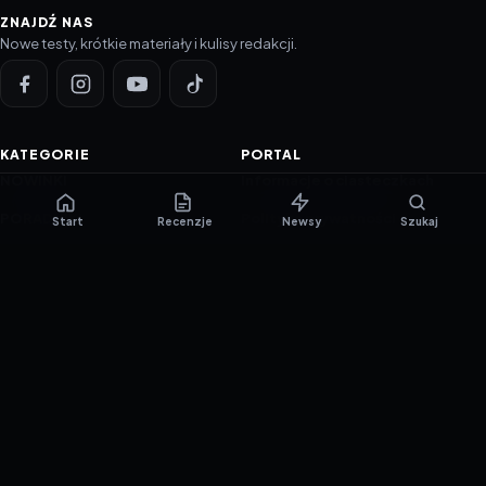
ZNAJDŹ NAS
Nowe testy, krótkie materiały i kulisy redakcji.
KATEGORIE
PORTAL
NOWINKI
Informacje o ciasteczkach
PORADNIKI
Polityka prywatności
Start
Recenzje
Newsy
Szukaj
RECENZJE
O nas
TESTY GIER
Skład redakcji
Metodologia
Polityka redakcyjna
WSPÓŁPRACA
Współpraca