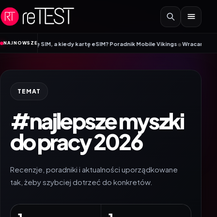
Przejdź do treści
•
NAJNOWSZE
kartę SIM, a kiedy kartę eSIM? Poradnik Mobile Vikings
Wracamy do szkoły 
TEMAT
#najlepsze myszki
do pracy 2026
Recenzje, poradniki i aktualności uporządkowane
tak, żeby szybciej dotrzeć do konkretów.