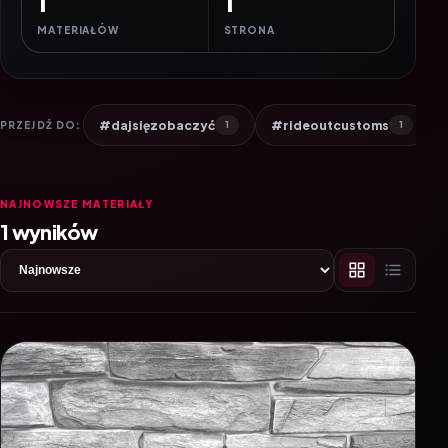
1
1
MATERIAŁÓW
STRONA
#dajsięzobaczyć
#rideoutcustoms
PRZEJDŹ DO:
1
1
NAJNOWSZE MATERIAŁY
1 wyników