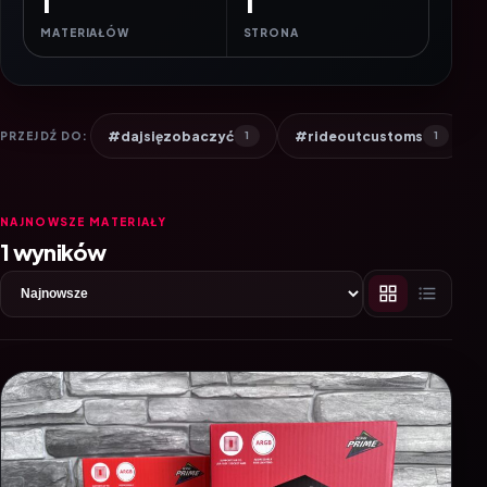
1
1
MATERIAŁÓW
STRONA
#dajsięzobaczyć
#rideoutcustoms
PRZEJDŹ DO:
1
1
NAJNOWSZE MATERIAŁY
1 wyników