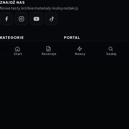
ZNAJDŹ NAS
Nowe testy, krótkie materiały i kulisy redakcji.
KATEGORIE
PORTAL
NOWINKI
Informacje o ciasteczkach
Start
Recenzje
Newsy
Szukaj
PORADNIKI
Polityka prywatności
RECENZJE
O nas
TESTY GIER
Skład redakcji
Metodologia
Polityka redakcyjna
WSPÓŁPRACA
Współpraca
Reklama