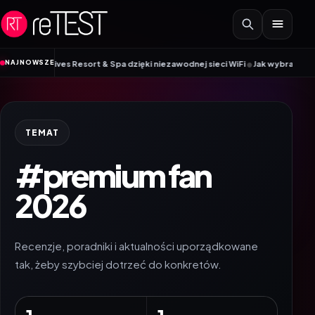
Przejdź do treści
•
NAJNOWSZE
aldives Resort & Spa dzięki niezawodnej sieci WiFi
Jak wybrać smartwatch
TEMAT
#premium fan
2026
Recenzje, poradniki i aktualności uporządkowane
tak, żeby szybciej dotrzeć do konkretów.