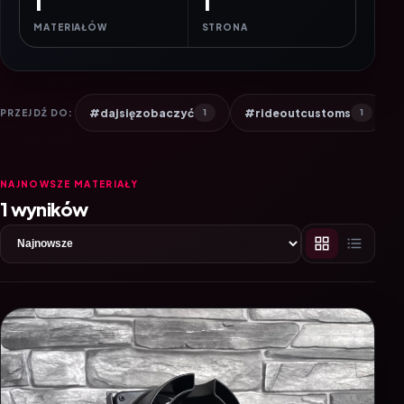
1
1
MATERIAŁÓW
STRONA
#dajsięzobaczyć
#rideoutcustoms
PRZEJDŹ DO:
1
1
NAJNOWSZE MATERIAŁY
1 wyników