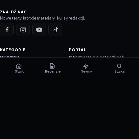
ZNAJDŹ NAS
Nowe testy, krótkie materiały i kulisy redakcji.
KATEGORIE
PORTAL
NOWINKI
Informacje o ciasteczkach
PORADNIKI
Polityka prywatności
Start
Recenzje
Newsy
Szukaj
RECENZJE
O nas
TESTY GIER
Skład redakcji
Metodologia
Polityka redakcyjna
WSPÓŁPRACA
Współpraca