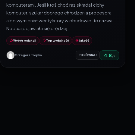
komputerami. Jeśli ktoś choć raz składał cichy
komputer, szukał dobrego chłodzenia procesora
albo wymieniał wentylatory w obudowie, to nazwa
Noctua pojawiała się prędzej…
Wybór redakcji
Top wydajność
Jakość
4.8
Grzegorz Trepka
PORÓWNAJ
/5