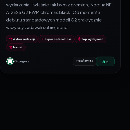
wydarzenia. I właśnie tak było z premierą Noctua NF-
A12x25 G2 PWM chromax.black. Od momentu
debiutu standardowych modeli G2 praktycznie
wszyscy zadawali sobie jedno…
Wybór redakcji
Super opłacalność
Top wydajność
Jakość
5
Grzegorz
PORÓWNAJ
/5