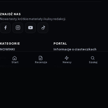
ZNAJDŹ NAS
Nowe testy, krótkie materiały i kulisy redakcji.
KATEGORIE
PORTAL
NOWINKI
Informacje o ciasteczkach
PORADNIKI
Polityka prywatności
Start
Recenzje
Newsy
Szukaj
RECENZJE
O nas
TESTY GIER
Skład redakcji
Metodologia
Polityka redakcyjna
WSPÓŁPRACA