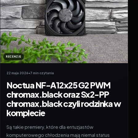
RECENZJE
22 maja 2026
•
7 min czytania
Noctua NF-A12x25 G2 PWM
chromax.black oraz Sx2-PP
chromax.black czyli rodzinka w
komplecie
Są takie premiery, które dla entuzjastów
komputerowego chłodzenia mają niemal status