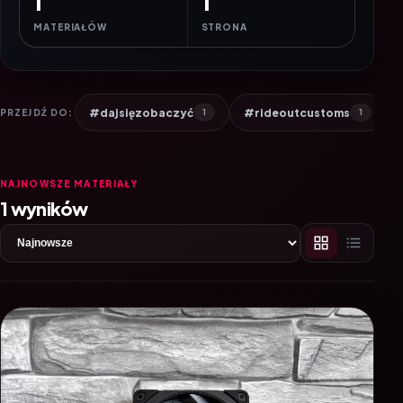
1
1
MATERIAŁÓW
STRONA
#dajsięzobaczyć
#rideoutcustoms
PRZEJDŹ DO:
1
1
NAJNOWSZE MATERIAŁY
1 wyników