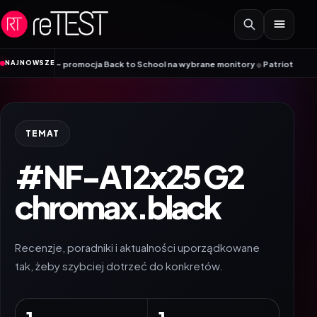
Przejdź do treści
•
NAJNOWSZE
iyama – promocja Back to School na wybrane monitory
Patriot i ROG łączą s
TEMAT
#NF-A12x25 G2
chromax.black
Recenzje, poradniki i aktualności uporządkowane
tak, żeby szybciej dotrzeć do konkretów.