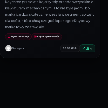
Keychron przez lata kojarzył się przede wszystkim z
klawiaturami mechanicznymi. I to nie byle jakimi, bo
marka bardzo skutecznie weszła w segment sprzętu
dla osób, które chcą czegoś lepszego niż typowy
marketowy zestaw, ale…
Wybór redakcji
Super opłacalność
4.5
Grzegorz
PORÓWNAJ
/5