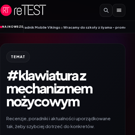
Przejdź do treści
•
NAJNOWSZE
IM? Poradnik Mobile Vikings
Wracamy do szkoły z iiyama – promocja Back to
TEMAT
#klawiatura z
mechanizmem
nożycowym
Recenzje, poradniki i aktualności uporządkowane
tak, żeby szybciej dotrzeć do konkretów.