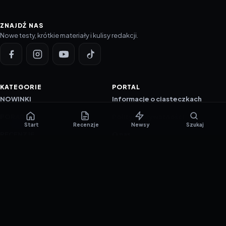
ZNAJDŹ NAS
Nowe testy, krótkie materiały i kulisy redakcji.
KATEGORIE
PORTAL
NOWINKI
Informacje o ciasteczkach
PORADNIKI
Polityka prywatności
Start
Recenzje
Newsy
Szukaj
RECENZJE
O nas
TESTY GIER
Skład redakcji
Metodologia
Polityka redakcyjna
WSPÓŁPRACA