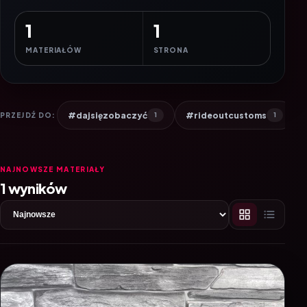
1
1
MATERIAŁÓW
STRONA
#dajsięzobaczyć
#rideoutcustoms
PRZEJDŹ DO:
1
1
NAJNOWSZE MATERIAŁY
1 wyników