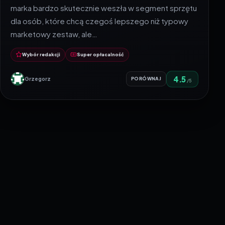
marka bardzo skutecznie weszła w segment sprzętu
dla osób, które chcą czegoś lepszego niż typowy
marketowy zestaw, ale…
Wybór redakcji
Super opłacalność
4.5
Grzegorz
PORÓWNAJ
/5