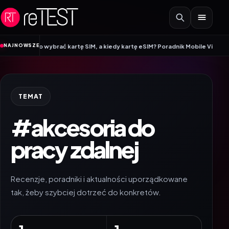
Przejdź do treści
•
NAJNOWSZE
 warto wybrać kartę SIM, a kiedy kartę eSIM? Poradnik Mobile Vikings
Wraca
TEMAT
#akcesoria do
pracy zdalnej
Recenzje, poradniki i aktualności uporządkowane
tak, żeby szybciej dotrzeć do konkretów.