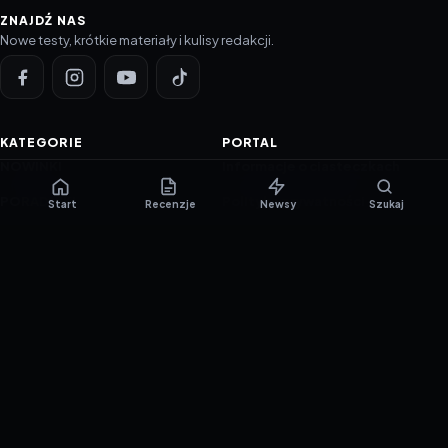
ZNAJDŹ NAS
Nowe testy, krótkie materiały i kulisy redakcji.
KATEGORIE
PORTAL
NOWINKI
Informacje o ciasteczkach
PORADNIKI
Polityka prywatności
Start
Recenzje
Newsy
Szukaj
RECENZJE
O nas
TESTY GIER
Skład redakcji
Metodologia
Polityka redakcyjna
WSPÓŁPRACA
Współpraca