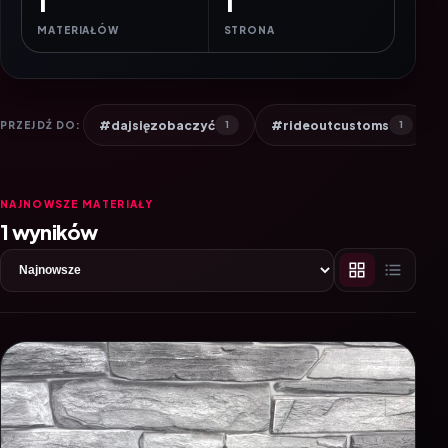
1
1
MATERIAŁÓW
STRONA
#dajsięzobaczyć
#rideoutcustoms
PRZEJDŹ DO:
1
1
NAJNOWSZE MATERIAŁY
1 wyników