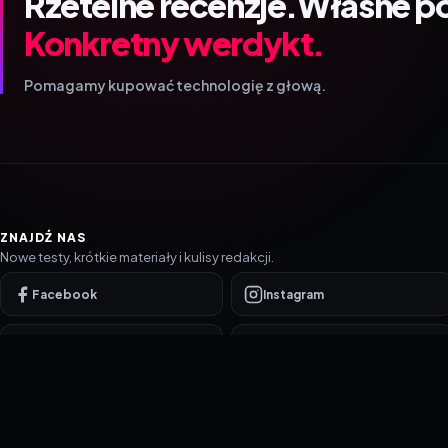
Rzetelne recenzje.
Własne p
Konkretny werdykt.
Pomagamy kupować technologię z głową.
ZNAJDŹ NAS
Nowe testy, krótkie materiały i kulisy redakcji.
Facebook
Instagram
YouTube
TikTok