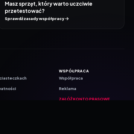
Masz sprzęt, który warto uczciwie
przetestować?
Sprawdź zasady współpracy
WSPÓŁPRACA
 ciasteczkach
Współpraca
watności
Reklama
ZAŁÓŻ KONTO PRASOWE
ji
a
akcyjna