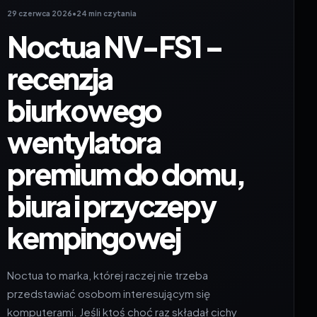
29 czerwca 2026
•
24 min czytania
Noctua NV-FS1 –
recenzja
biurkowego
wentylatora
premium do domu,
biura i przyczepy
kempingowej
Noctua to marka, której raczej nie trzeba
przedstawiać osobom interesującym się
komputerami. Jeśli ktoś choć raz składał cichy