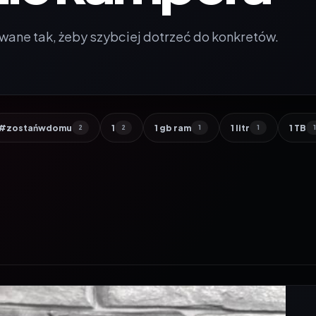
wane tak, żeby szybciej dotrzeć do konkretów.
#zostańwdomu
1
1 gb ram
1 litr
1 TB
2
2
1
1