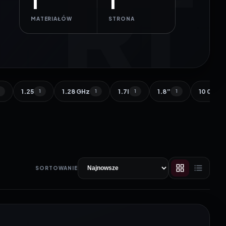
1
1
MATERIAŁÓW
STRONA
1.25
1.28 GHz
1.7l
1.8”
10 000 
1
1
1
1
1
SORTOWANIE