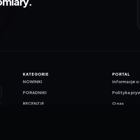
omiary.
KATEGORIE
PORTAL
NOWINKI
Informacje o
PORADNIKI
Polityka pry
RECENZJE
O nas
TESTY GIER
Skład redakc
Metodologi
Polityka red