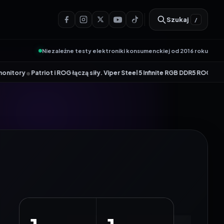
Szukaj
/
Niezależne testy elektroniki konsumenckiej od 2016 roku
 ROG łączą siły. Viper Steel 5 Infinite RGB DDR5 ROG Edition oferuje takt