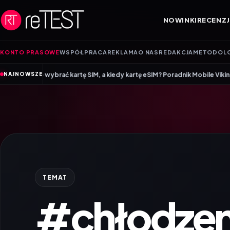
Przejdź do treści
NOWINKI
RECENZJ
KONTO PRASOWE
WSPÓŁPRACA
REKLAMA
O NAS
REDAKCJA
METODOL
•
ć kartę SIM, a kiedy kartę eSIM? Poradnik Mobile Vikings
Wracamy do szk
NAJNOWSZE
TEMAT
#chłodzen