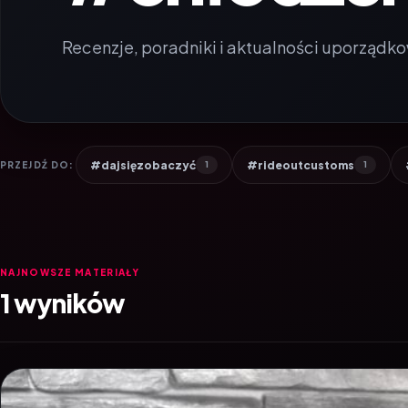
Recenzje, poradniki i aktualności uporządko
#dajsięzobaczyć
#rideoutcustoms
PRZEJDŹ DO:
1
1
NAJNOWSZE MATERIAŁY
1 wyników