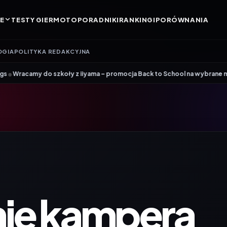
E
TESTY GIER
MOTO
PORADNIKI
RANKINGI
PORÓWNANIA
OGIA
POLITYKA REDAKCYJNA
•
oły z iiyama – promocja Back to School na wybrane monitory
Patriot i
ie kampera