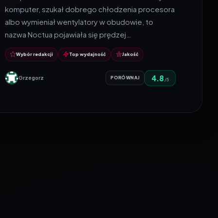
komputer, szukał dobrego chłodzenia procesora
albo wymieniał wentylatory w obudowie, to
nazwa Noctua pojawiała się prędzej…
Wybór redakcji
Top wydajność
Jakość
4.8
Grzegorz
PORÓWNAJ
/5