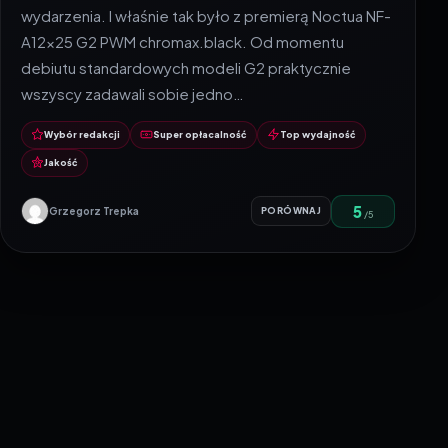
wydarzenia. I właśnie tak było z premierą Noctua NF-
A12x25 G2 PWM chromax.black. Od momentu
debiutu standardowych modeli G2 praktycznie
wszyscy zadawali sobie jedno…
Wybór redakcji
Super opłacalność
Top wydajność
Jakość
5
Grzegorz Trepka
PORÓWNAJ
/5