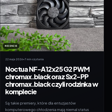
RECENZJE
22 maja 2026
•
7 min czytania
Noctua NF-A12x25 G2 PWM
chromax.black oraz Sx2-PP
chromax.black czyli rodzinka w
komplecie
Są takie premiery, które dla entuzjastów
komputerowego chłodzenia mają niemal status