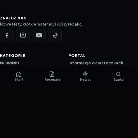
ZNAJDŹ NAS
Nowe testy, krótkie materiały i kulisy redakcji.
KATEGORIE
PORTAL
NOWINKI
Informacje o ciasteczkach
PORADNIKI
Polityka prywatności
Start
Recenzje
Newsy
Szukaj
RECENZJE
O nas
TESTY GIER
Skład redakcji
Metodologia
Polityka redakcyjna
WSPÓŁPRACA