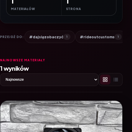
1
1
MATERIAŁÓW
STRONA
#dajsięzobaczyć
#rideoutcustoms
PRZEJDŹ DO:
1
1
NAJNOWSZE MATERIAŁY
1 wyników