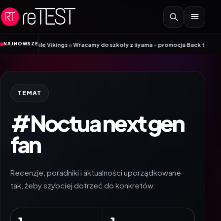
Przejdź do treści
•
NAJNOWSZE
k Mobile Vikings
Wracamy do szkoły z iiyama – promocja Back to School na
TEMAT
#Noctua next gen
fan
Recenzje, poradniki i aktualności uporządkowane
tak, żeby szybciej dotrzeć do konkretów.