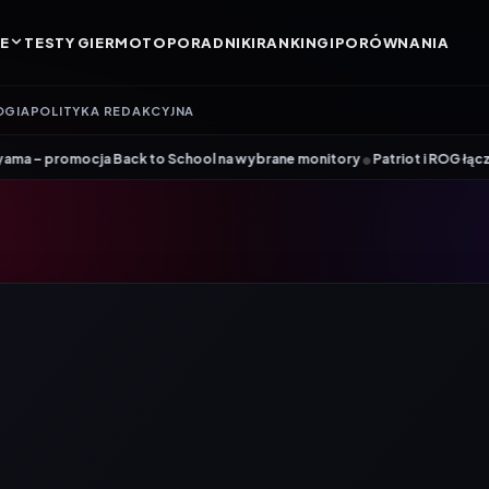
E
TESTY GIER
MOTO
PORADNIKI
RANKINGI
PORÓWNANIA
OGIA
POLITYKA REDAKCYJNA
•
 Back to School na wybrane monitory
Patriot i ROG łączą siły. Viper St