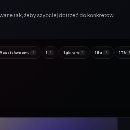
wane tak, żeby szybciej dotrzeć do konkretów.
#zostańwdomu
1
1 gb ram
1 litr
1 TB
2
2
1
1