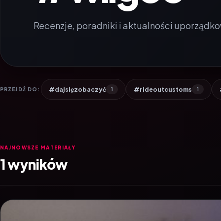
Recenzje, poradniki i aktualności uporządko
#dajsięzobaczyć
#rideoutcustoms
PRZEJDŹ DO:
1
1
NAJNOWSZE MATERIAŁY
1 wyników