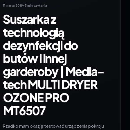
11 marca 2019
•
3 min czytania
Suszarka z
technologią
dezynfekcji do
butów i innej
garderoby | Media-
tech MULTI DRYER
OZONE PRO
MT6507
Rzadko mam okazję testować urządzenia pokroju