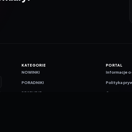
KATEGORIE
PORTAL
NOWINKI
Informacje o
PORADNIKI
Polityka pry
RECENZJE
O nas
TESTY GIER
Skład redakc
Metodologi
Polityka red