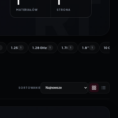
1
1
MATERIAŁÓW
STRONA
1.25
1.28 GHz
1.7l
1.8”
10 000 
1
1
1
1
1
SORTOWANIE