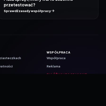
przetestować?
Sprawdź zasady współpracy
WSPÓŁPRACA
 ciasteczkach
Współpraca
watności
Reklama
ZAŁÓŻ KONTO PRASOWE
ji
a
akcyjna