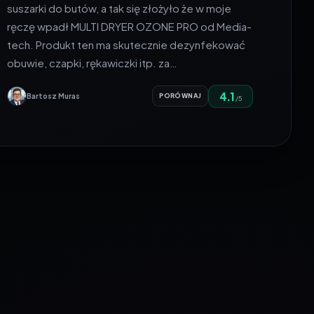
suszarki do butów, a tak się złożyło że w moje
ręczę wpadł MULTI DRYER OZONE PRO od Media-
tech. Produkt ten ma skutecznie dezynfekować
obuwie, czapki, rękawiczki itp. za…
4.1
Bartosz Muras
PORÓWNAJ
/5