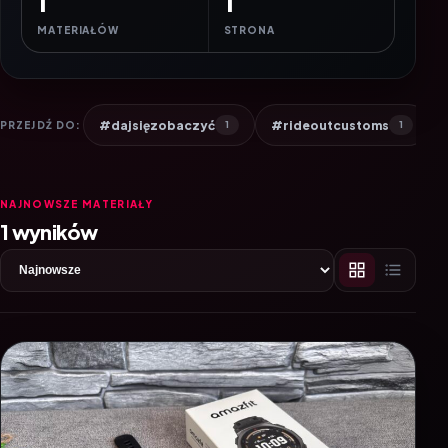
1
1
MATERIAŁÓW
STRONA
#dajsięzobaczyć
#rideoutcustoms
PRZEJDŹ DO:
1
1
NAJNOWSZE MATERIAŁY
1 wyników