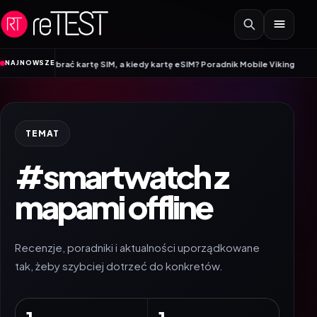
Przejdź do treści
•
NAJNOWSZE
 wybrać kartę SIM, a kiedy kartę eSIM? Poradnik Mobile Vikings
Wracamy do 
TEMAT
#smartwatch z
mapami offline
Recenzje, poradniki i aktualności uporządkowane
tak, żeby szybciej dotrzeć do konkretów.