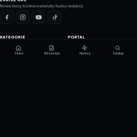
Nowe testy, krótkie materiały i kulisy redakcji.
KATEGORIE
PORTAL
NOWINKI
Informacje o ciasteczkach
Start
Recenzje
Newsy
Szukaj
PORADNIKI
Polityka prywatności
RECENZJE
O nas
TESTY GIER
Skład redakcji
Metodologia
Polityka redakcyjna
WSPÓŁPRACA
Współpraca
Reklama