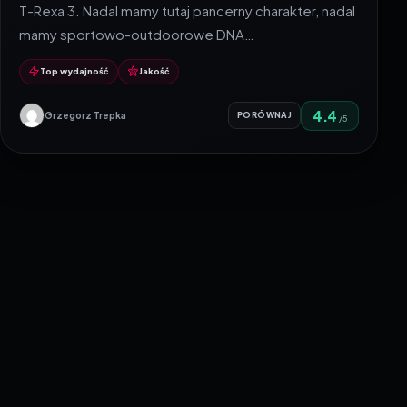
T-Rexa 3. Nadal mamy tutaj pancerny charakter, nadal
mamy sportowo-outdoorowe DNA…
Top wydajność
Jakość
4.4
Grzegorz Trepka
PORÓWNAJ
/5