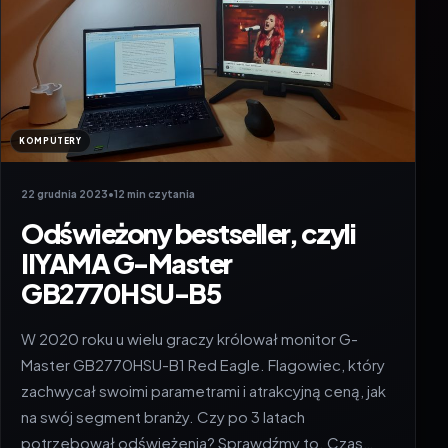
KOMPUTERY
22 grudnia 2023
•
12 min czytania
Odświeżony bestseller, czyli
IIYAMA G-Master
GB2770HSU-B5
W 2020 roku u wielu graczy królował monitor G-
Master GB2770HSU-B1 Red Eagle. Flagowiec, który
zachwycał swoimi parametrami i atrakcyjną ceną, jak
na swój segment branży. Czy po 3 latach
potrzebował odświeżenia? Sprawdźmy to. Czas…