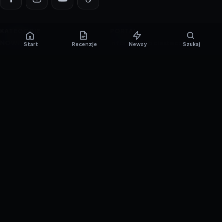
KATEGORIE
PORTAL
NOWINKI
Informacje o ciasteczkach
Start
Recenzje
Newsy
Szukaj
PORADNIKI
Polityka prywatności
RECENZJE
O nas
TESTY GIER
Skład redakcji
Metodologia
Polityka redakcyjna
WSPÓŁPRACA
Współpraca
Reklama
ZAŁÓŻ KONTO PRASOWE