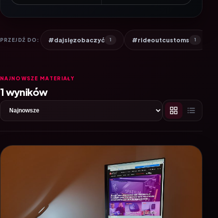
#dajsięzobaczyć
#rideoutcustoms
PRZEJDŹ DO:
1
1
NAJNOWSZE MATERIAŁY
1 wyników