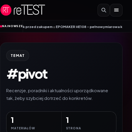
Przejdź do treści
•
NAJNOWSZE
oradnik przed zakupem
EPOMAKER HE108 – pełnowymiarowa klawiatura Hall E
TEMAT
#pivot
Recenzje, poradniki i aktualności uporządkowane
tak, żeby szybciej dotrzeć do konkretów.
1
1
MATERIAŁÓW
STRONA