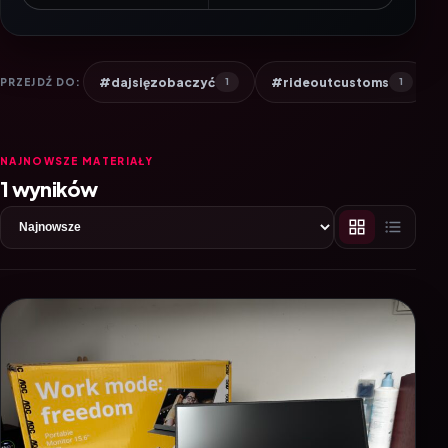
#dajsięzobaczyć
#rideoutcustoms
PRZEJDŹ DO:
1
1
NAJNOWSZE MATERIAŁY
1 wyników