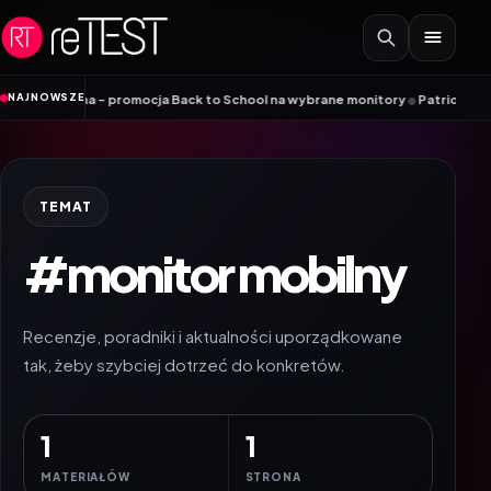
Przejdź do treści
•
NAJNOWSZE
iiyama – promocja Back to School na wybrane monitory
Patriot i ROG łączą
TEMAT
#monitor mobilny
Recenzje, poradniki i aktualności uporządkowane
tak, żeby szybciej dotrzeć do konkretów.
1
1
MATERIAŁÓW
STRONA