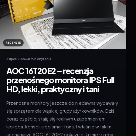
RECENZJE
6 lipca 2026
•
8 min czytania
AOC 16T20E2 – recenzja
przenośnego monitora IPS Full
HD, lekki, praktyczny i tani
Przenośne monitory jeszcze do niedawna wydawały
się sprzętem dla wąskiej grupy użytkowników. Dziś
coraz częściej stają się realnym uzupełnieniem
laptopa, konsoli albo smartfona. I właśnie w takim
scenariuszu AOC 16T20E2 pokazuje, że nie trzeba…