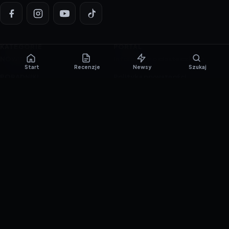
KATEGORIE
PORTAL
NOWINKI
Informacje o ciasteczkach
Start
Recenzje
Newsy
Szukaj
PORADNIKI
Polityka prywatności
RECENZJE
O nas
TESTY GIER
Skład redakcji
Metodologia
Polityka redakcyjna
WSPÓŁPRACA
Współpraca
Reklama
ZAŁÓŻ KONTO PRASOWE