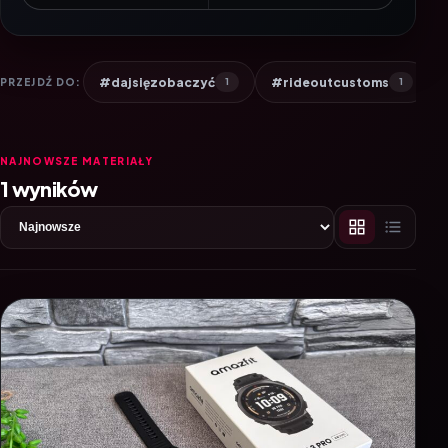
#dajsięzobaczyć
#rideoutcustoms
PRZEJDŹ DO:
1
1
NAJNOWSZE MATERIAŁY
1 wyników