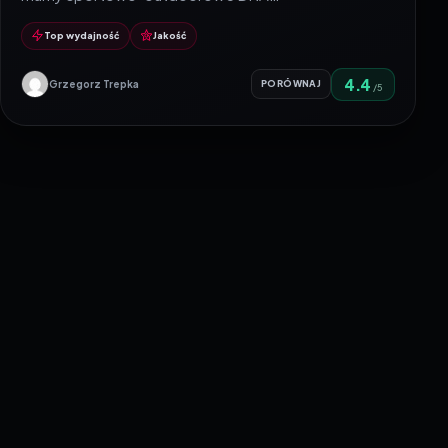
Top wydajność
Jakość
4.4
Grzegorz Trepka
PORÓWNAJ
/5