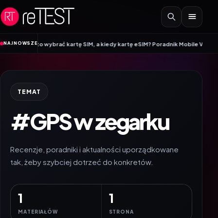
Przejdź do treści
•
NAJNOWSZE
 warto wybrać kartę SIM, a kiedy kartę eSIM? Poradnik Mobile Vikings
Wraca
TEMAT
#GPS w zegarku
Recenzje, poradniki i aktualności uporządkowane
tak, żeby szybciej dotrzeć do konkretów.
1
1
MATERIAŁÓW
STRONA