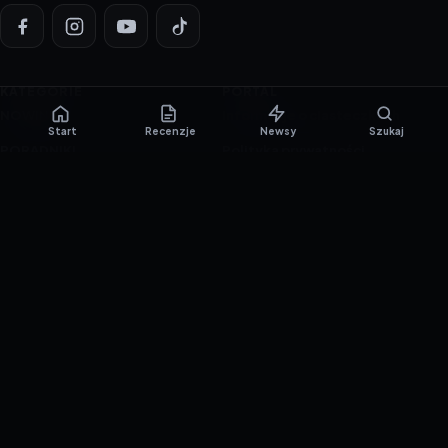
KATEGORIE
PORTAL
NOWINKI
Informacje o ciasteczkach
Start
Recenzje
Newsy
Szukaj
PORADNIKI
Polityka prywatności
RECENZJE
O nas
TESTY GIER
Skład redakcji
Metodologia
Polityka redakcyjna
WSPÓŁPRACA
Współpraca
Reklama
ZAŁÓŻ KONTO PRASOWE