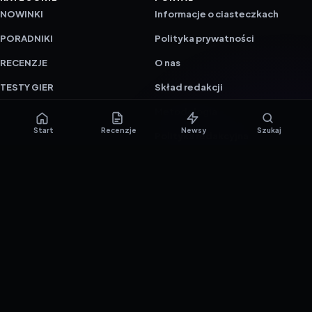
NOWINKI
Informacje o ciasteczkach
PORADNIKI
Polityka prywatności
RECENZJE
O nas
TESTY GIER
Skład redakcji
Metodologia
Start
Recenzje
Newsy
Szukaj
Polityka redakcyjna
WSPÓŁPRACA
Współpraca
Reklama
ZAŁÓŻ KONTO PRASOWE
© 2016–2026 reTEST.com.pl
Technologia sprawdzona w praktyce.