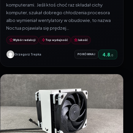
komputerami. Jeśli ktoś choć raz składał cichy
komputer, szukał dobrego chłodzenia procesora
albo wymieniał wentylatory w obudowie, to nazwa
Noctua pojawiała się prędzej…
Wybór redakcji
Top wydajność
Jakość
4.8
Grzegorz Trepka
PORÓWNAJ
/5