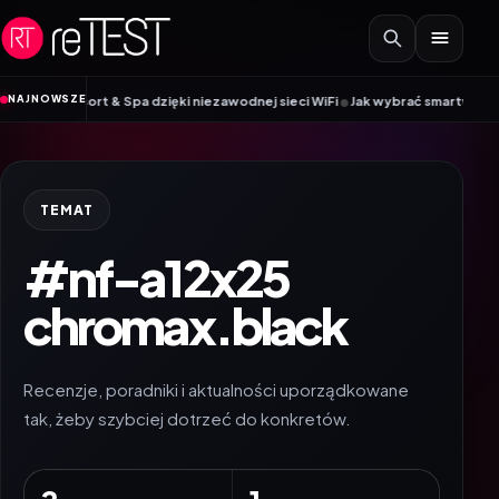
Przejdź do treści
•
NAJNOWSZE
ort & Spa dzięki niezawodnej sieci WiFi
Jak wybrać smartwatch w 2026 rok
TEMAT
#nf-a12x25
chromax.black
Recenzje, poradniki i aktualności uporządkowane
tak, żeby szybciej dotrzeć do konkretów.