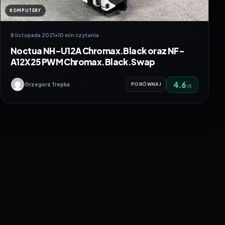
KOMPUTERY
8 listopada 2021
•
10 min czytania
Noctua NH-U12A Chromax.Black oraz NF-
A12X25 PWM Chromax.Black.Swap
4.6
Grzegorz Trepka
PORÓWNAJ
/5