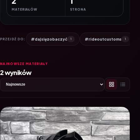
2
1
MATERIAŁÓW
STRONA
#dajsięzobaczyć
#rideoutcustoms
PRZEJDŹ DO:
1
1
NAJNOWSZE MATERIAŁY
2 wyników