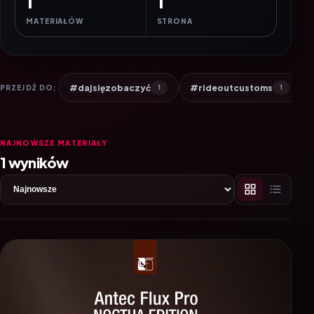
1
1
MATERIAŁÓW
STRONA
#dajsięzobaczyć
#rideoutcustoms
PRZEJDŹ DO:
1
1
NAJNOWSZE MATERIAŁY
1 wyników