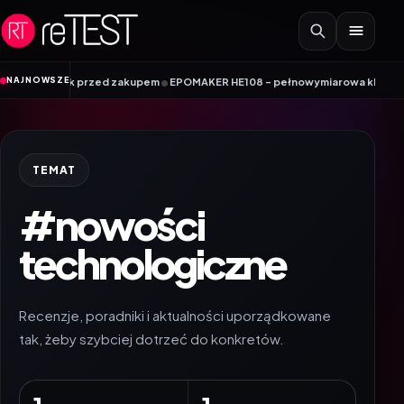
Przejdź do treści
•
NAJNOWSZE
adnik przed zakupem
EPOMAKER HE108 – pełnowymiarowa klawiatura Hall Effe
TEMAT
#nowości
technologiczne
Recenzje, poradniki i aktualności uporządkowane
tak, żeby szybciej dotrzeć do konkretów.