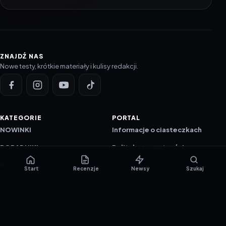
ZNAJDŹ NAS
Nowe testy, krótkie materiały i kulisy redakcji.
KATEGORIE
PORTAL
NOWINKI
Informacje o ciasteczkach
PORADNIKI
Polityka prywatności
RECENZJE
O nas
Start
Recenzje
Newsy
Szukaj
TESTY GIER
Skład redakcji
Metodologia
Polityka redakcyjna