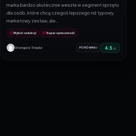
marka bardzo skutecznie weszła w segment sprzętu
dla osób, które chcą czegoś lepszego niż typowy
marketowy zestaw, ale…
Wybór redakcji
Super opłacalność
4.5
Grzegorz Trepka
PORÓWNAJ
/5