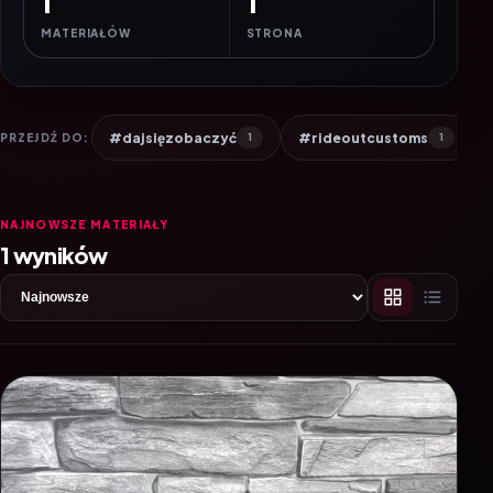
1
1
MATERIAŁÓW
STRONA
#dajsięzobaczyć
#rideoutcustoms
PRZEJDŹ DO:
1
1
NAJNOWSZE MATERIAŁY
1 wyników