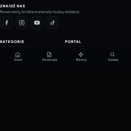
ZNAJDŹ NAS
Nowe testy, krótkie materiały i kulisy redakcji.
KATEGORIE
PORTAL
NOWINKI
Informacje o ciasteczkach
PORADNIKI
Polityka prywatności
Start
Recenzje
Newsy
Szukaj
RECENZJE
O nas
TESTY GIER
Skład redakcji
Metodologia
Polityka redakcyjna
WSPÓŁPRACA
Współpraca