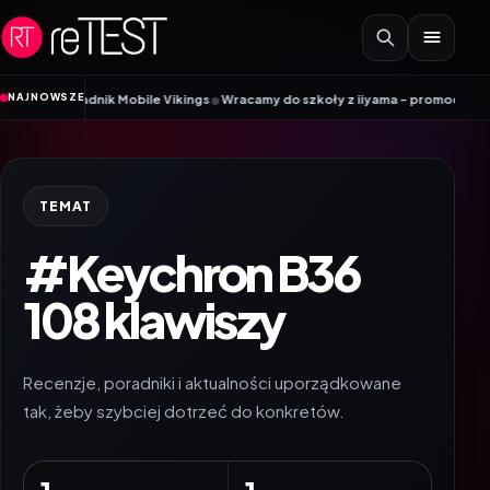
Przejdź do treści
•
NAJNOWSZE
 Poradnik Mobile Vikings
Wracamy do szkoły z iiyama – promocja Back to Sc
TEMAT
#Keychron B36
108 klawiszy
Recenzje, poradniki i aktualności uporządkowane
tak, żeby szybciej dotrzeć do konkretów.