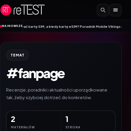
Przejdź do treści
•
NAJNOWSZE
o wybrać kartę SIM, a kiedy kartę eSIM? Poradnik Mobile Vikings
Wracamy do
TEMAT
#fanpage
Recenzje, poradniki i aktualności uporządkowane
tak, żeby szybciej dotrzeć do konkretów.
2
1
MATERIAŁÓW
STRONA