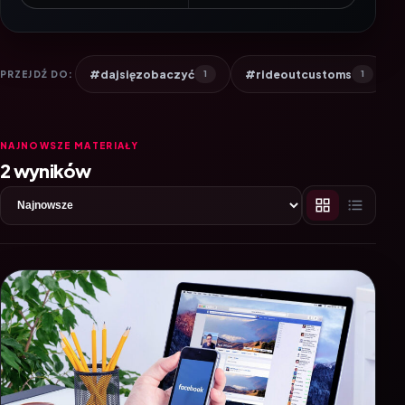
#dajsięzobaczyć
#rideoutcustoms
PRZEJDŹ DO:
1
1
NAJNOWSZE MATERIAŁY
2 wyników