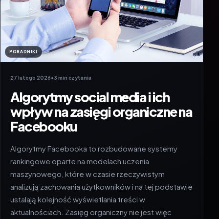
PORADNIKI
27 lutego 2026
•
3 min czytania
Algorytmy social media i ich
wpływ na zasięgi organiczne na
Facebooku
Algorytmy Facebooka to rozbudowane systemy
rankingowe oparte na modelach uczenia
maszynowego, które w czasie rzeczywistym
analizują zachowania użytkowników i na tej podstawie
ustalają kolejność wyświetlania treści w
aktualnościach. Zasięg organiczny nie jest więc