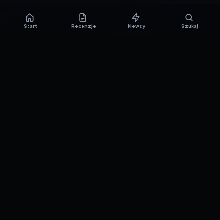
TESTY GIER
Skład redakcji
Start
Recenzje
Newsy
Szukaj
Metodologia
Polityka redakcyjna
WSPÓŁPRACA
Współpraca
Reklama
ZAŁÓŻ KONTO PRASOWE
© 2016–2026 reTEST.com.pl
Technologia sprawdzona w praktyce.
Ustawienia prywatności
{barmSTUDIO}
by