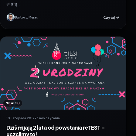
stałą…
Czytaj
Bartosz Muras
NOWINKI
10 listopada 2019
•
3 min czytania
Dziś mijają 2 lata od powstania reTEST –
uczcijmy to!