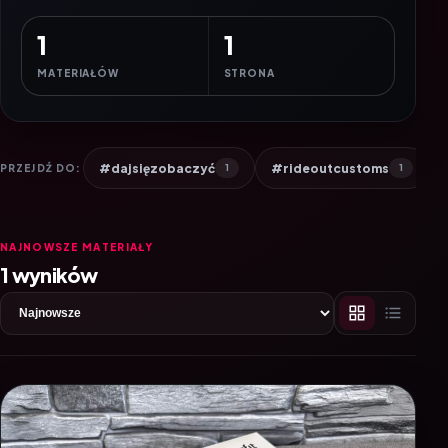
1
1
MATERIAŁÓW
STRONA
#dajsięzobaczyć
#rideoutcustoms
PRZEJDŹ DO:
1
1
NAJNOWSZE MATERIAŁY
1 wyników