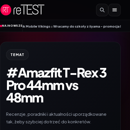
Przejdź do treści
•
NAJNOWSZE
oradnik Mobile Vikings
Wracamy do szkoły z iiyama – promocja Back to Scho
TEMAT
#Amazfit T-Rex 3
Pro 44mm vs
48mm
Recenzje, poradniki i aktualności uporządkowane
tak, żeby szybciej dotrzeć do konkretów.