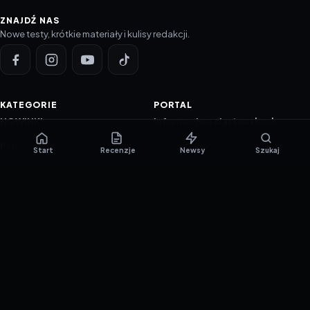
ZNAJDŹ NAS
Nowe testy, krótkie materiały i kulisy redakcji.
KATEGORIE
PORTAL
NOWINKI
Informacje o ciasteczkach
PORADNIKI
Polityka prywatności
Start
Recenzje
Newsy
Szukaj
RECENZJE
O nas
TESTY GIER
Skład redakcji
Metodologia
Polityka redakcyjna
WSPÓŁPRACA
Współpraca