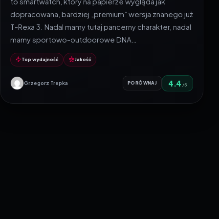
to smartwatch, który na papierze wygląda jak
dopracowana, bardziej „premium” wersja znanego już
T-Rexa 3. Nadal mamy tutaj pancerny charakter, nadal
mamy sportowo-outdoorowe DNA…
Top wydajność
Jakość
4.4
Grzegorz Trepka
PORÓWNAJ
/5