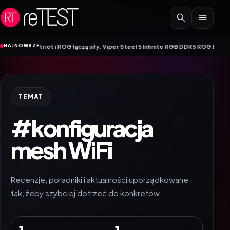
Przejdź do treści
•
NAJNOWSZE
ory
Patriot i ROG łączą siły. Viper Steel 5 Infinite RGB DDR5 ROG Edition of
TEMAT
#konfiguracja
mesh WiFi
Recenzje, poradniki i aktualności uporządkowane
tak, żeby szybciej dotrzeć do konkretów.