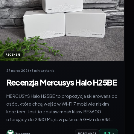
RECENZJE
27 marca 2026
•
8 min czytania
Recenzja Mercusys Halo H25BE
MERCUSYS Halo H25BE to propozycja skierowana do
osób, które chcą wejść w Wi-Fi 7 możliwie niskim
kosztem. Jest to zestaw mesh klasy BE3600,
oferujący do 2880 Mb/s w paśmie 5 GHz i do 688…
4.3
Grzegorz
PORÓWNAJ