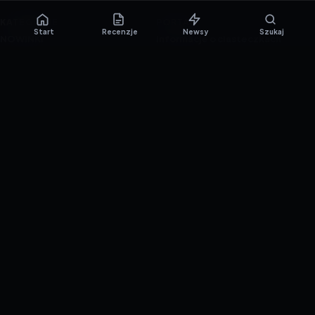
KATEGORIE
PORTAL
Start
Recenzje
Newsy
Szukaj
NOWINKI
Informacje o ciasteczkach
PORADNIKI
Polityka prywatności
RECENZJE
O nas
TESTY GIER
Skład redakcji
Metodologia
Polityka redakcyjna
WSPÓŁPRACA
Współpraca
Reklama
ZAŁÓŻ KONTO PRASOWE