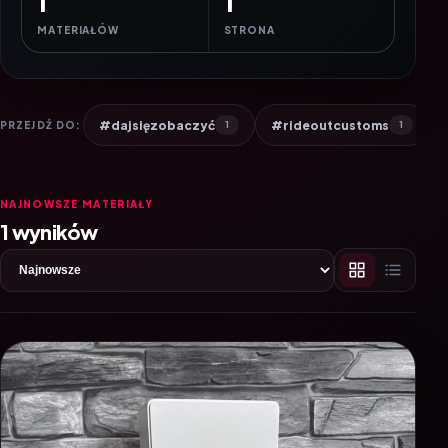
1
1
MATERIAŁÓW
STRONA
#dajsięzobaczyć
#rideoutcustoms
PRZEJDŹ DO:
1
1
NAJNOWSZE MATERIAŁY
1 wyników