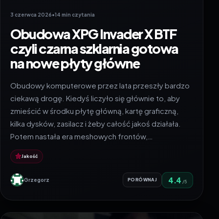
3 czerwca 2026
•
14 min czytania
Obudowa XPG Invader X BTF
czyli czarna szklarnia gotowa
na nowe płyty główne
Obudowy komputerowe przez lata przeszły bardzo
ciekawą drogę. Kiedyś liczyło się głównie to, aby
zmieścić w środku płytę główną, kartę graficzną,
kilka dysków, zasilacz i żeby całość jakoś działała.
Potem nastała era meshowych frontów,…
Jakość
4.4
Grzegorz
PORÓWNAJ
/5