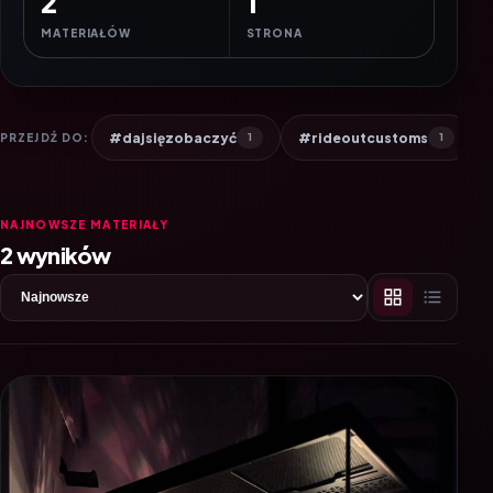
2
1
MATERIAŁÓW
STRONA
#dajsięzobaczyć
#rideoutcustoms
PRZEJDŹ DO:
1
1
NAJNOWSZE MATERIAŁY
2 wyników