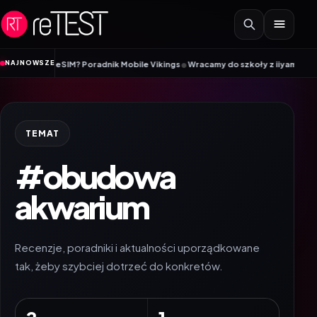
Przejdź do treści
•
NAJNOWSZE
rtę eSIM? Poradnik Mobile Vikings
Wracamy do szkoły z iiyama – promocja B
TEMAT
#obudowa
akwarium
Recenzje, poradniki i aktualności uporządkowane
tak, żeby szybciej dotrzeć do konkretów.