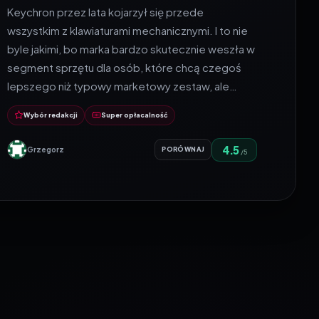
Keychron przez lata kojarzył się przede
wszystkim z klawiaturami mechanicznymi. I to nie
byle jakimi, bo marka bardzo skutecznie weszła w
segment sprzętu dla osób, które chcą czegoś
lepszego niż typowy marketowy zestaw, ale…
Wybór redakcji
Super opłacalność
4.5
Grzegorz
PORÓWNAJ
/5