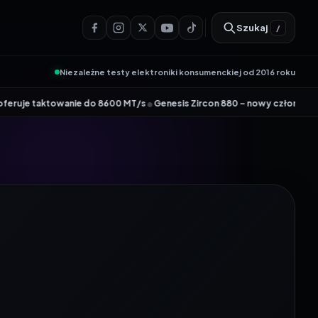
Szukaj
/
Niezależne testy elektroniki konsumenckiej od 2016 roku
•
•
owanie do 8600 MT/s
Genesis Zircon 880 – nowy członek kultowej linii
Wy