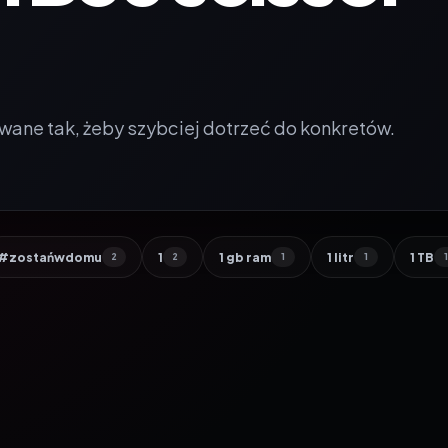
wane tak, żeby szybciej dotrzeć do konkretów.
#zostańwdomu
1
1 gb ram
1 litr
1 TB
2
2
1
1