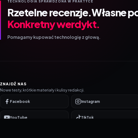
TECHNOLOGIA SPRAWDZONA W PRAKTYCE
Rzetelne recenzje.
Własne p
Konkretny werdykt.
Pomagamy kupować technologię z głową.
ZNAJDŹ NAS
Nowe testy, krótkie materiały i kulisy redakcji.
Facebook
Instagram
YouTube
TikTok