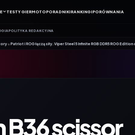
E
TESTY GIER
MOTO
PORADNIKI
RANKINGI
PORÓWNANIA
OGIA
POLITYKA REDAKCYJNA
 ROG łączą siły. Viper Steel 5 Infinite RGB DDR5 ROG Edition oferuje takt
B36 scissor