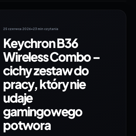
25 czerwca 2026
•
23 min czytania
Keychron B36
Wireless Combo –
cichy zestaw do
pracy, który nie
udaje
gamingowego
potwora