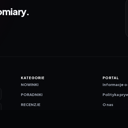
omiary.
KATEGORIE
PORTAL
NOWINKI
Informacje o
PORADNIKI
Polityka pry
RECENZJE
O nas
TESTY GIER
Skład redakc
Metodologi