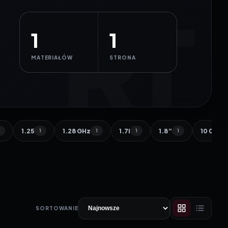
1
1
MATERIAŁÓW
STRONA
1.25
1.28 GHz
1.7l
1.8”
10 000 
1
1
1
1
1
SORTOWANIE