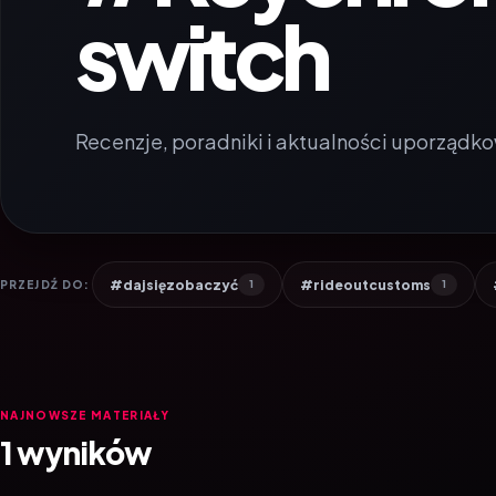
switch
Recenzje, poradniki i aktualności uporządko
#dajsięzobaczyć
#rideoutcustoms
PRZEJDŹ DO:
1
1
NAJNOWSZE MATERIAŁY
1 wyników