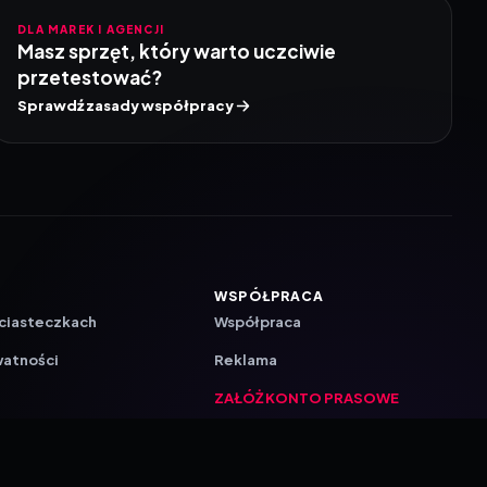
DLA MAREK I AGENCJI
Masz sprzęt, który warto uczciwie
przetestować?
Sprawdź zasady współpracy
WSPÓŁPRACA
 ciasteczkach
Współpraca
watności
Reklama
ZAŁÓŻ KONTO PRASOWE
ji
a