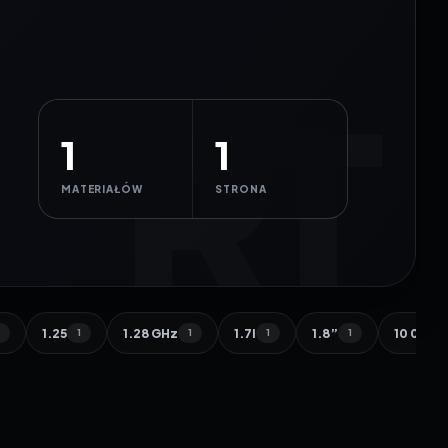
1
1
MATERIAŁÓW
STRONA
1.25
1.28 GHz
1.7l
1.8”
10 000 
1
1
1
1
1