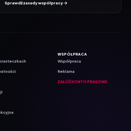
Sprawdź zasady współpracy
WSPÓŁPRACA
 ciasteczkach
Współpraca
watności
Reklama
ZAŁÓŻ KONTO PRASOWE
ji
a
akcyjna