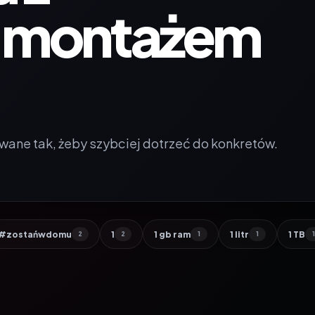
 montażem
wane tak, żeby szybciej dotrzeć do konkretów.
#zostańwdomu
1
1 gb ram
1 litr
1 TB
2
2
1
1