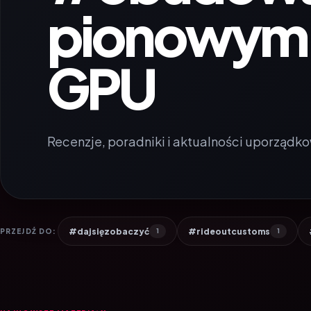
pionowym
GPU
Recenzje, poradniki i aktualności uporządko
#dajsięzobaczyć
#rideoutcustoms
PRZEJDŹ DO:
1
1