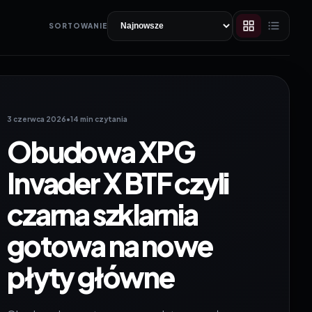
SORTOWANIE
3 czerwca 2026
•
14 min czytania
Obudowa XPG
Invader X BTF czyli
czarna szklarnia
gotowa na nowe
płyty główne