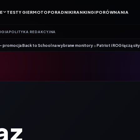
E
TESTY GIER
MOTO
PORADNIKI
RANKINGI
PORÓWNANIA
OGIA
POLITYKA REDAKCYJNA
•
hool na wybrane monitory
Patriot i ROG łączą siły. Viper Steel 5 Infini
 z