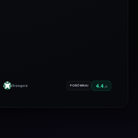
4.4
Grzegorz
PORÓWNAJ
/5