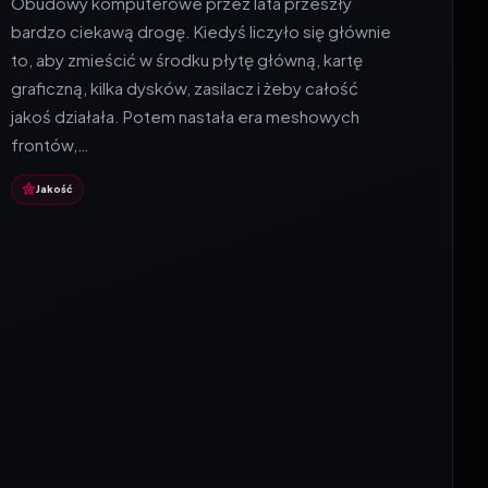
Obudowy komputerowe przez lata przeszły
bardzo ciekawą drogę. Kiedyś liczyło się głównie
to, aby zmieścić w środku płytę główną, kartę
graficzną, kilka dysków, zasilacz i żeby całość
jakoś działała. Potem nastała era meshowych
frontów,…
Jakość