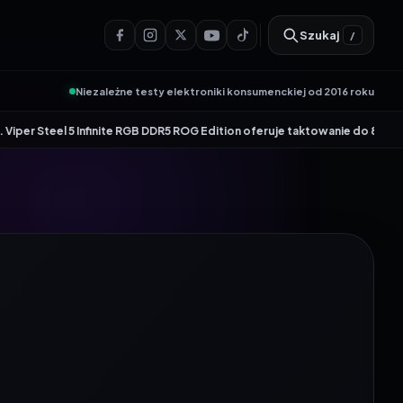
Szukaj
/
Niezależne testy elektroniki konsumenckiej od 2016 roku
•
te RGB DDR5 ROG Edition oferuje taktowanie do 8600 MT/s
Genesis Zircon 8