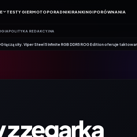
E
TESTY GIER
MOTO
PORADNIKI
RANKINGI
PORÓWNANIA
OGIA
POLITYKA REDAKCYJNA
iper Steel 5 Infinite RGB DDR5 ROG Edition oferuje taktowanie do 8600 MT/
z zegarka