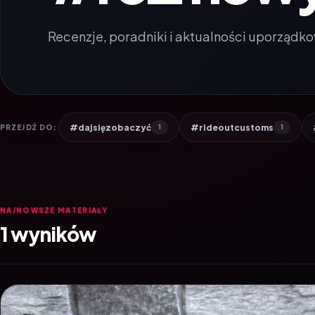
Recenzje, poradniki i aktualności uporządko
#dajsięzobaczyć
#rideoutcustoms
PRZEJDŹ DO:
1
1
NAJNOWSZE MATERIAŁY
1 wyników