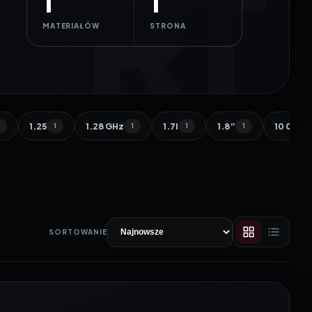
1
1
MATERIAŁÓW
STRONA
1.25
1.28 GHz
1.7l
1.8”
10 000 
1
1
1
1
1
SORTOWANIE