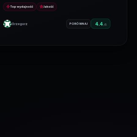
Top wydajność
Jakość
4.4
Grzegorz
PORÓWNAJ
/5