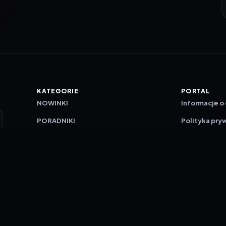
KATEGORIE
PORTAL
NOWINKI
Informacje o
PORADNIKI
Polityka pry
RECENZJE
O nas
TESTY GIER
Skład redakc
Metodologi
Polityka red