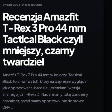
29 maja 2026
•
14 min czytania
Recenzja Amazfit
T-Rex 3 Pro 44 mm
Tactical Black czyli
mniejszy, czarny
twardziel
Amazfit T-Rex 3 Pro 44 mm w kolorze Tactical
Black to smartwatch, który na papierze wygląda
jak dopracowana, bardziej „premium” wersja
znanego już T-Rexa 3. Nadal mamy tutaj pancerny
charakter, nadal mamy sportowo-outdoorowe
DNA…