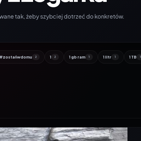
wane tak, żeby szybciej dotrzeć do konkretów.
#zostańwdomu
1
1 gb ram
1 litr
1 TB
2
2
1
1