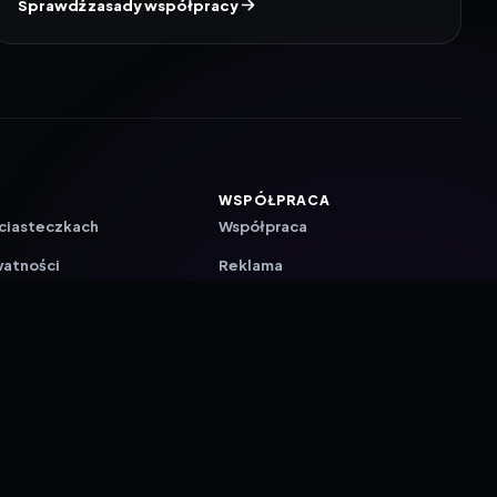
Sprawdź zasady współpracy
WSPÓŁPRACA
 ciasteczkach
Współpraca
watności
Reklama
ZAŁÓŻ KONTO PRASOWE
ji
a
akcyjna