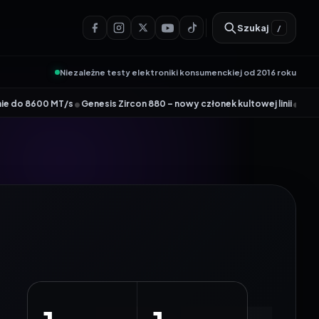
Szukaj
/
Niezależne testy elektroniki konsumenckiej od 2016 roku
•
•
s
Genesis Zircon 880 – nowy członek kultowej linii
Wydajny router Wi-F