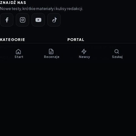
ZNAJDŹ NAS
Nowe testy, krótkie materiały i kulisy redakcji.
KATEGORIE
PORTAL
NOWINKI
Informacje o ciasteczkach
Start
Recenzje
Newsy
Szukaj
PORADNIKI
Polityka prywatności
RECENZJE
O nas
TESTY GIER
Skład redakcji
Metodologia
Polityka redakcyjna
WSPÓŁPRACA
Współpraca
Reklama