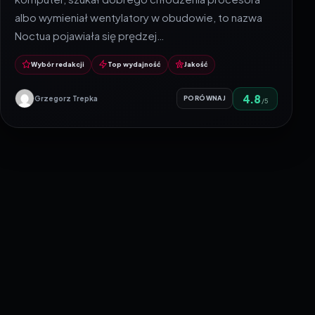
albo wymieniał wentylatory w obudowie, to nazwa
Noctua pojawiała się prędzej…
Wybór redakcji
Top wydajność
Jakość
4.8
Grzegorz Trepka
PORÓWNAJ
/5