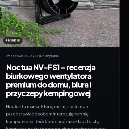
RECENZJE
29 czerwca 2026
•
24 min czytania
Noctua NV-FS1 – recenzja
biurkowego wentylatora
premium do domu, biura i
przyczepy kempingowej
Noctua to marka, której raczej nie trzeba
przedstawiać osobom interesującym się
komputerami. Jeśli ktoś choć raz składał cichy
komputer, szukał dobrego chłodzenia procesora