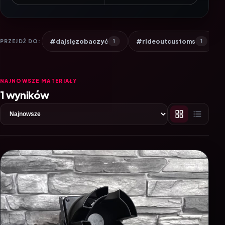
#dajsięzobaczyć
#rideoutcustoms
PRZEJDŹ DO:
1
1
NAJNOWSZE MATERIAŁY
1 wyników