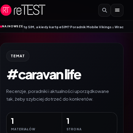
Przejdź do treści
•
NAJNOWSZE
 kartę SIM, a kiedy kartę eSIM? Poradnik Mobile Vikings
Wracamy do szkoły 
TEMAT
#caravan life
Recenzje, poradniki i aktualności uporządkowane
tak, żeby szybciej dotrzeć do konkretów.
1
1
MATERIAŁÓW
STRONA