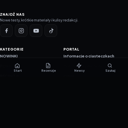
ZNAJDŹ NAS
Nowe testy, krótkie materiały i kulisy redakcji.
KATEGORIE
PORTAL
NOWINKI
Informacje o ciasteczkach
PORADNIKI
Polityka prywatności
Start
Recenzje
Newsy
Szukaj
RECENZJE
O nas
TESTY GIER
Skład redakcji
Metodologia
Polityka redakcyjna
WSPÓŁPRACA