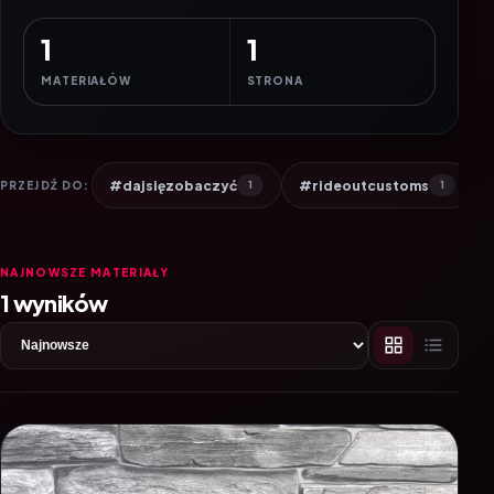
1
1
MATERIAŁÓW
STRONA
#dajsięzobaczyć
#rideoutcustoms
PRZEJDŹ DO:
1
1
NAJNOWSZE MATERIAŁY
1 wyników