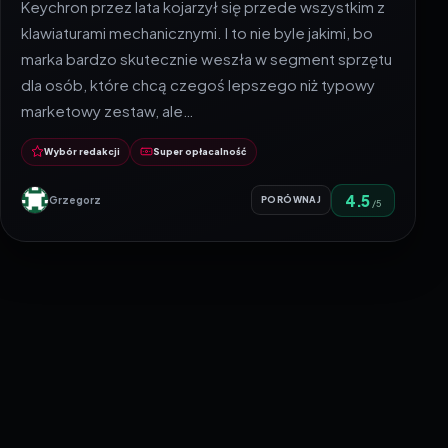
Keychron przez lata kojarzył się przede wszystkim z
klawiaturami mechanicznymi. I to nie byle jakimi, bo
marka bardzo skutecznie weszła w segment sprzętu
dla osób, które chcą czegoś lepszego niż typowy
marketowy zestaw, ale…
Wybór redakcji
Super opłacalność
4.5
Grzegorz
PORÓWNAJ
/5