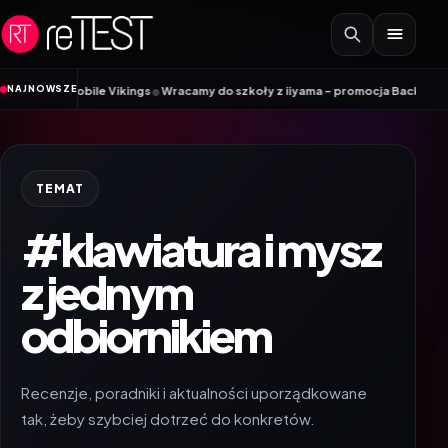
Przejdź do treści
•
NAJNOWSZE
dnik Mobile Vikings
Wracamy do szkoły z iiyama – promocja Back to School 
TEMAT
#klawiatura i mysz
z jednym
odbiornikiem
Recenzje, poradniki i aktualności uporządkowane
tak, żeby szybciej dotrzeć do konkretów.