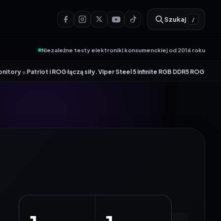
Szukaj
/
Niezależne testy elektroniki konsumenckiej od 2016 roku
riot i ROG łączą siły. Viper Steel 5 Infinite RGB DDR5 ROG Edition oferuj