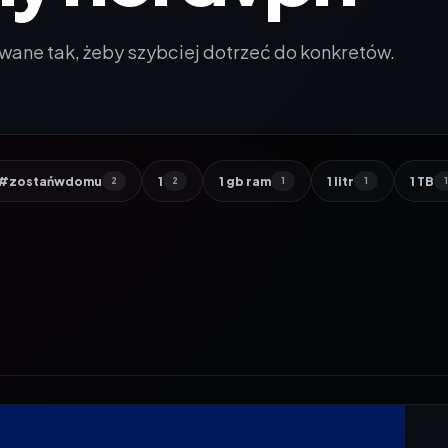
wane tak, żeby szybciej dotrzeć do konkretów.
#zostańwdomu
1
1 gb ram
1 litr
1 TB
2
2
1
1