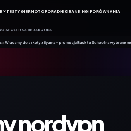
E
TESTY GIER
MOTO
PORADNIKI
RANKINGI
PORÓWNANIA
OGIA
POLITYKA REDAKCYJNA
•
do szkoły z iiyama – promocja Back to School na wybrane monitory
Pat
ny nordvpn