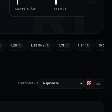
1
1
MATERIAŁÓW
STRONA
1.25
1.28 GHz
1.7l
1.8”
10 000 
1
1
1
1
1
SORTOWANIE