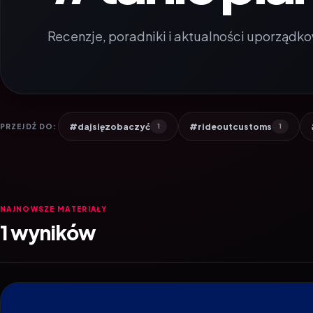
Recenzje, poradniki i aktualności uporządko
#dajsięzobaczyć
#rideoutcustoms
PRZEJDŹ DO:
1
1
NAJNOWSZE MATERIAŁY
1 wyników