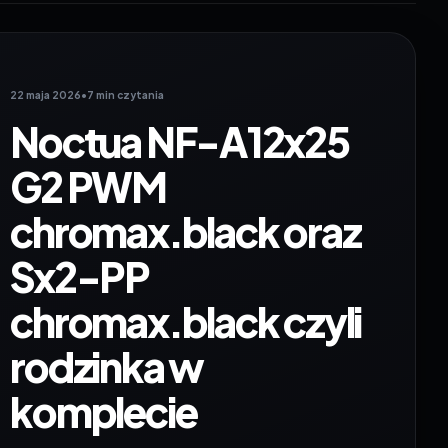
22 maja 2026
•
7 min czytania
Noctua NF-A12x25
G2 PWM
chromax.black oraz
Sx2-PP
chromax.black czyli
rodzinka w
komplecie