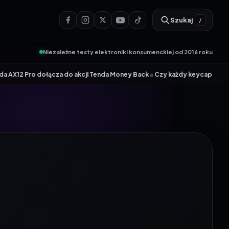
Szukaj
/
Niezależne testy elektroniki konsumenckiej od 2016 roku
•
za do akcji Tenda Money Back
Czy każdy keycap pasuje do każdej klawia