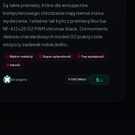
Są takie premiery, które dla entuzjastów
komputerowego chłodzenia mają niemal status
wydarzenia. I właśnie tak było z premierą Noctua
NF-A12x25 G2 PWM chromax.black. Od momentu
debiutu standardowych modeli G2 praktycznie
wszyscy zadawali sobie jedno…
Wybór redakcji
Super opłacalność
Top wydajność
Jakość
5
Grzegorz
PORÓWNAJ
/5