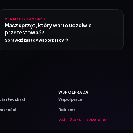
DLA MAREK I AGENCJI
Masz sprzęt, który warto uczciwie
przetestować?
Sprawdź zasady współpracy
WSPÓŁPRACA
 ciasteczkach
Współpraca
watności
Reklama
ZAŁÓŻ KONTO PRASOWE
ji