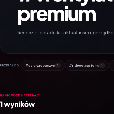
premium
Recenzje, poradniki i aktualności uporządko
#dajsięzobaczyć
#rideoutcustoms
PRZEJDŹ DO:
1
1
NAJNOWSZE MATERIAŁY
1 wyników