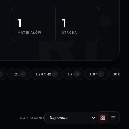
1
1
MATERIAŁÓW
STRONA
1.25
1.28 GHz
1.7l
1.8”
10 000 
1
1
1
1
1
SORTOWANIE