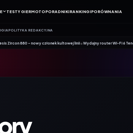
E
TESTY GIER
MOTO
PORADNIKI
RANKINGI
PORÓWNANIA
OGIA
POLITYKA REDAKCYJNA
•
owy członek kultowej linii
Wydajny router Wi-Fi 6 Tenda AX12 Pro dołąc
ory