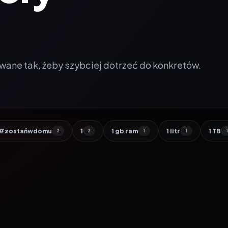
wane tak, żeby szybciej dotrzeć do konkretów.
#zostańwdomu
1
1 gb ram
1 litr
1 TB
2
2
1
1