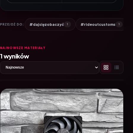
#dajsięzobaczyć
#rideoutcustoms
PRZEJDŹ DO:
1
1
NAJNOWSZE MATERIAŁY
1 wyników