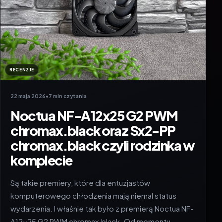
RECENZJE
22 maja 2026
•
7 min czytania
Noctua NF-A12x25 G2 PWM
chromax.black oraz Sx2-PP
chromax.black czyli rodzinka w
komplecie
Są takie premiery, które dla entuzjastów
komputerowego chłodzenia mają niemal status
wydarzenia. I właśnie tak było z premierą Noctua NF-
A12x25 G2 PWM chromax.black. Od momentu