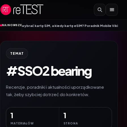
Przejdź do treści
•
NAJNOWSZE
rto wybrać kartę SIM, a kiedy kartę eSIM? Poradnik Mobile Vikings
Wracamy 
TEMAT
#SSO2 bearing
Recenzje, poradniki i aktualności uporządkowane
tak, żeby szybciej dotrzeć do konkretów.
1
1
MATERIAŁÓW
STRONA