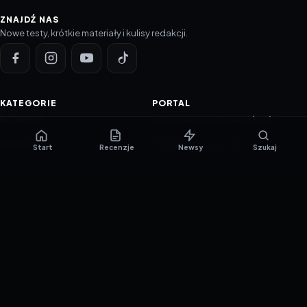
ZNAJDŹ NAS
Nowe testy, krótkie materiały i kulisy redakcji.
KATEGORIE
PORTAL
NOWINKI
Informacje o ciasteczkach
PORADNIKI
Polityka prywatności
Start
Recenzje
Newsy
Szukaj
RECENZJE
O nas
TESTY GIER
Skład redakcji
Metodologia
Polityka redakcyjna
WSPÓŁPRACA
Współpraca