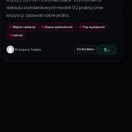
debiutu standardowych modeli G2 praktycznie
wszyscy zadawali sobie jedno…
Wybór redakcji
Super opłacalność
Top wydajność
Jakość
5
Grzegorz Trepka
PORÓWNAJ
/5