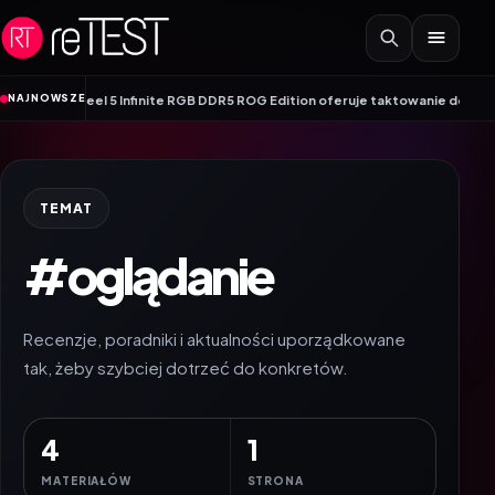
Przejdź do treści
•
NAJNOWSZE
er Steel 5 Infinite RGB DDR5 ROG Edition oferuje taktowanie do 8600 MT/s
Ge
TEMAT
#oglądanie
Recenzje, poradniki i aktualności uporządkowane
tak, żeby szybciej dotrzeć do konkretów.
4
1
MATERIAŁÓW
STRONA