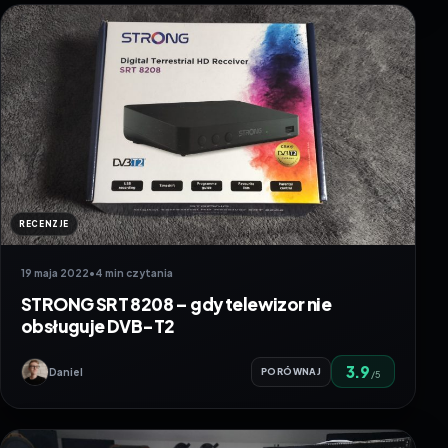
RECENZJE
19 maja 2022
•
4 min czytania
STRONG SRT 8208 – gdy telewizor nie
obsługuje DVB-T2
3.9
Daniel
PORÓWNAJ
/5