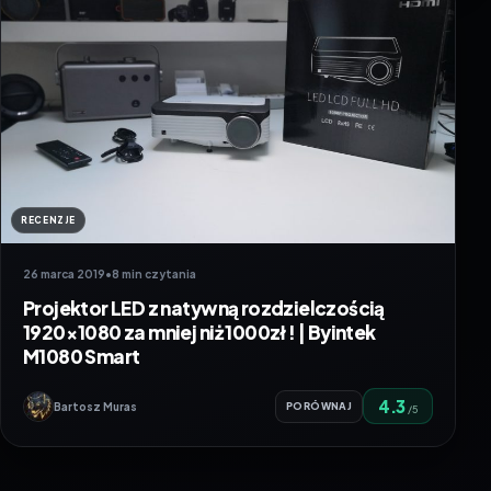
RECENZJE
26 marca 2019
•
8 min czytania
Projektor LED z natywną rozdzielczością
1920×1080 za mniej niż 1000zł ! | Byintek
M1080 Smart
4.3
Bartosz Muras
PORÓWNAJ
/5