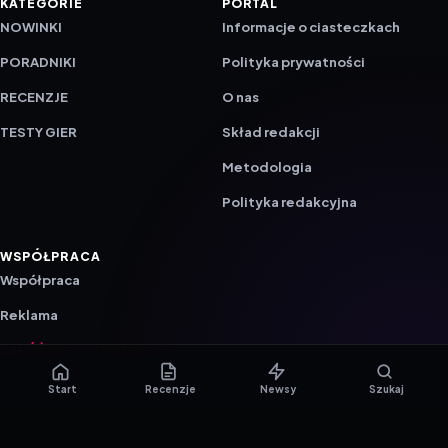
KATEGORIE
PORTAL
NOWINKI
Informacje o ciasteczkach
PORADNIKI
Polityka prywatności
RECENZJE
O nas
TESTY GIER
Skład redakcji
Metodologia
Polityka redakcyjna
WSPÓŁPRACA
Współpraca
Reklama
ZAŁÓŻ KONTO PRASOWE
Start
Recenzje
Newsy
Szukaj
© 2016–2026 reTEST.com.pl