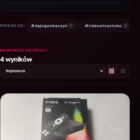
#dajsięzobaczyć
#rideoutcustoms
PRZEJDŹ DO:
1
1
NAJNOWSZE MATERIAŁY
4 wyników