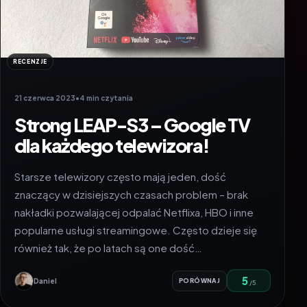
RECENZJE
21 czerwca 2023
•
4 min czytania
Strong LEAP-S3 – Google TV
dla każdego telewizora!
Starsze telewizory często mają jeden, dość
znaczący w dzisiejszych czasach problem – brak
nakładki pozwalającej odpalać Netflixa, HBO i inne
popularne usługi streamingowe. Często dzieje się
również tak, że po latach są one dość…
5
Daniel
PORÓWNAJ
/5