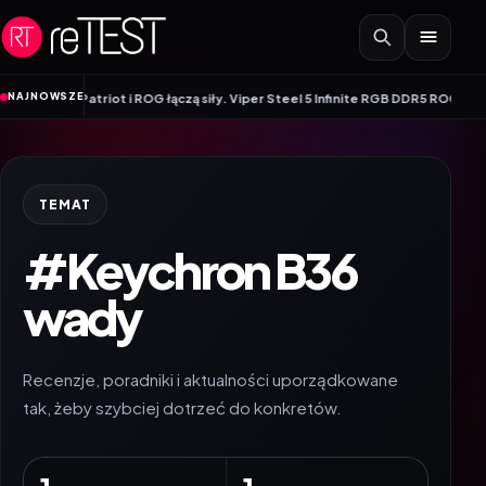
Przejdź do treści
•
NAJNOWSZE
ory
Patriot i ROG łączą siły. Viper Steel 5 Infinite RGB DDR5 ROG Edition o
TEMAT
#Keychron B36
wady
Recenzje, poradniki i aktualności uporządkowane
tak, żeby szybciej dotrzeć do konkretów.