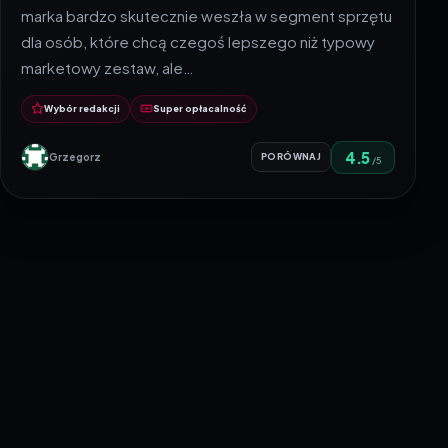
marka bardzo skutecznie weszła w segment sprzętu
dla osób, które chcą czegoś lepszego niż typowy
marketowy zestaw, ale…
Wybór redakcji
Super opłacalność
4.5
Grzegorz
PORÓWNAJ
/5