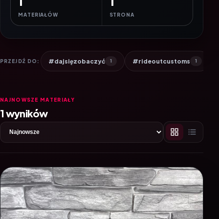
1
1
MATERIAŁÓW
STRONA
#dajsięzobaczyć
#rideoutcustoms
PRZEJDŹ DO:
1
1
NAJNOWSZE MATERIAŁY
1 wyników