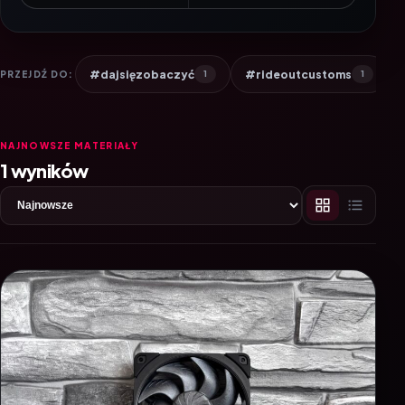
#dajsięzobaczyć
#rideoutcustoms
PRZEJDŹ DO:
1
1
NAJNOWSZE MATERIAŁY
1 wyników