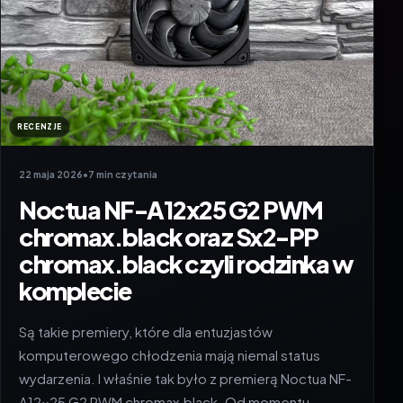
RECENZJE
22 maja 2026
•
7 min czytania
Noctua NF-A12x25 G2 PWM
chromax.black oraz Sx2-PP
chromax.black czyli rodzinka w
komplecie
Są takie premiery, które dla entuzjastów
komputerowego chłodzenia mają niemal status
wydarzenia. I właśnie tak było z premierą Noctua NF-
A12x25 G2 PWM chromax.black. Od momentu