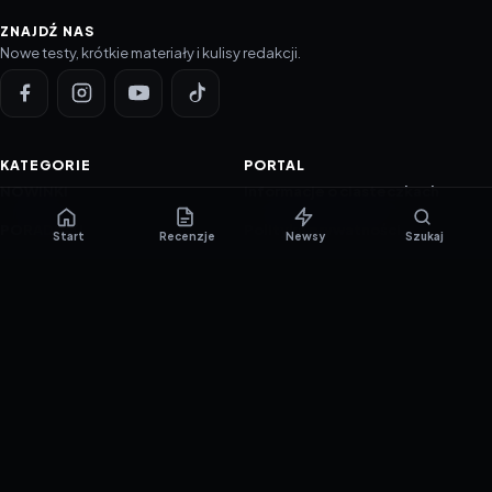
ZNAJDŹ NAS
Nowe testy, krótkie materiały i kulisy redakcji.
KATEGORIE
PORTAL
NOWINKI
Informacje o ciasteczkach
PORADNIKI
Polityka prywatności
Start
Recenzje
Newsy
Szukaj
RECENZJE
O nas
TESTY GIER
Skład redakcji
Metodologia
Polityka redakcyjna
WSPÓŁPRACA
Współpraca