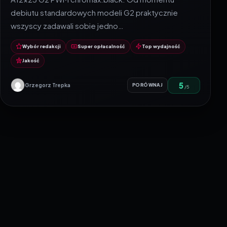
debiutu standardowych modeli G2 praktycznie
wszyscy zadawali sobie jedno…
Wybór redakcji
Super opłacalność
Top wydajność
Jakość
5
Grzegorz Trepka
PORÓWNAJ
/5