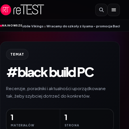
Przejdź do treści
•
NAJNOWSZE
nik Mobile Vikings
Wracamy do szkoły z iiyama – promocja Back to School 
TEMAT
#black build PC
Recenzje, poradniki i aktualności uporządkowane
tak, żeby szybciej dotrzeć do konkretów.
1
1
MATERIAŁÓW
STRONA