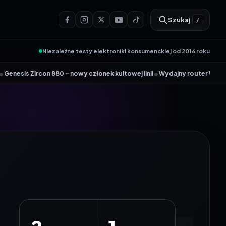
Szukaj
/
Niezależne testy elektroniki konsumenckiej od 2016 roku
•
880 – nowy członek kultowej linii
Wydajny router Wi-Fi 6 Tenda AX12 Pr