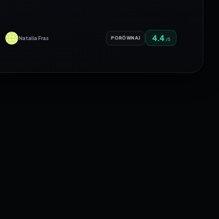
4.4
Natalia Fras
PORÓWNAJ
/5