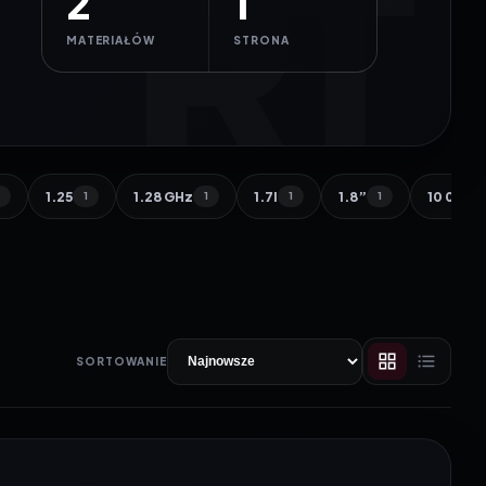
2
1
MATERIAŁÓW
STRONA
1.25
1.28 GHz
1.7l
1.8”
10 000 
1
1
1
1
1
SORTOWANIE