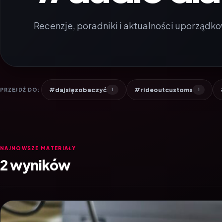
Recenzje, poradniki i aktualności uporządko
#dajsięzobaczyć
#rideoutcustoms
PRZEJDŹ DO:
1
1
NAJNOWSZE MATERIAŁY
2 wyników