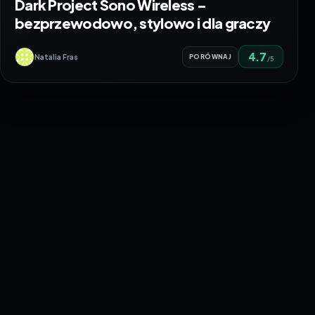
Dark Project Sono Wireless –
bezprzewodowo, stylowo i dla graczy
4.7
Natalia Fras
PORÓWNAJ
/5