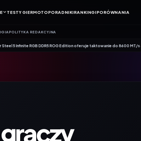
E
TESTY GIER
MOTO
PORADNIKI
RANKINGI
PORÓWNANIA
OGIA
POLITYKA REDAKCYJNA
•
ite RGB DDR5 ROG Edition oferuje taktowanie do 8600 MT/s
Genesis Zircon 
 graczy