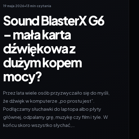
19 maja 2026
•
13 min czytania
Sound BlasterX G6
– mała karta
dźwiękowa z
dużym kopem
mocy?
Przez lata wiele osób przyzwyczaiło się do myśli,
że dźwięk w komputerze „po prostu jest”.
Podłączamy słuchawki do laptopa albo płyty
głównej, odpalamy grę, muzykę czy film i tyle. W
końcu skoro wszystko słychać,…