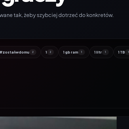
wane tak, żeby szybciej dotrzeć do konkretów.
#zostańwdomu
1
1 gb ram
1 litr
1 TB
2
2
1
1