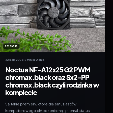
RECENZJE
22 maja 2026
•
7 min czytania
Noctua NF-A12x25 G2 PWM
chromax.black oraz Sx2-PP
chromax.black czyli rodzinka w
komplecie
Są takie premiery, które dla entuzjastów
komputerowego chłodzenia mają niemal status