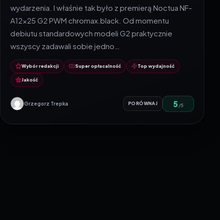
wydarzenia. I właśnie tak było z premierą Noctua NF-
A12x25 G2 PWM chromax.black. Od momentu
debiutu standardowych modeli G2 praktycznie
wszyscy zadawali sobie jedno…
Wybór redakcji
Super opłacalność
Top wydajność
Jakość
5
Grzegorz Trepka
PORÓWNAJ
/5