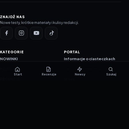
ZNAJDŹ NAS
Nowe testy, krótkie materiały i kulisy redakcji.
KATEGORIE
PORTAL
NOWINKI
Informacje o ciasteczkach
PORADNIKI
Polityka prywatności
Start
Recenzje
Newsy
Szukaj
RECENZJE
O nas
TESTY GIER
Skład redakcji
Metodologia
Polityka redakcyjna
WSPÓŁPRACA