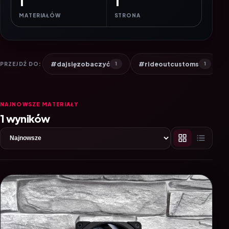
1
1
MATERIAŁÓW
STRONA
#dajsięzobaczyć
#rideoutcustoms
PRZEJDŹ DO:
1
1
NAJNOWSZE MATERIAŁY
1 wyników