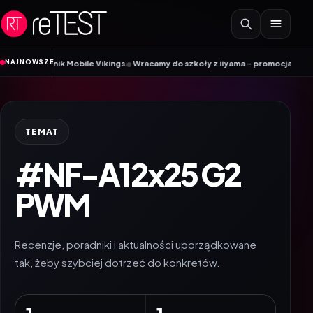
Przejdź do treści
•
NAJNOWSZE
radnik Mobile Vikings
Wracamy do szkoły z iiyama – promocja Back to Scho
TEMAT
#NF-A12x25 G2
PWM
Recenzje, poradniki i aktualności uporządkowane
tak, żeby szybciej dotrzeć do konkretów.