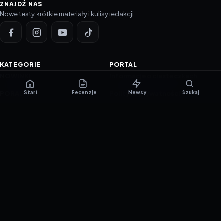
ZNAJDŹ NAS
Nowe testy, krótkie materiały i kulisy redakcji.
KATEGORIE
PORTAL
NOWINKI
Informacje o ciasteczkach
Start
Recenzje
Newsy
Szukaj
PORADNIKI
Polityka prywatności
RECENZJE
O nas
TESTY GIER
Skład redakcji
Metodologia
Polityka redakcyjna
WSPÓŁPRACA
Współpraca
Reklama