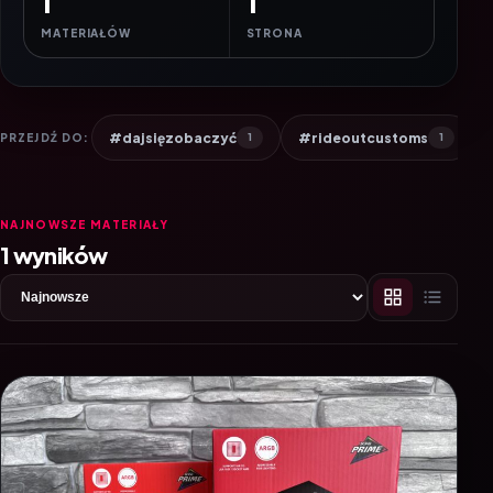
1
1
MATERIAŁÓW
STRONA
#dajsięzobaczyć
#rideoutcustoms
PRZEJDŹ DO:
1
1
NAJNOWSZE MATERIAŁY
1 wyników