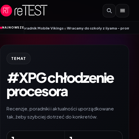
Przejdź do treści
•
NAJNOWSZE
M? Poradnik Mobile Vikings
Wracamy do szkoły z iiyama – promocja Back to
TEMAT
#XPG chłodzenie
procesora
Recenzje, poradniki i aktualności uporządkowane
tak, żeby szybciej dotrzeć do konkretów.