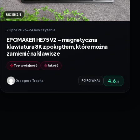
RECENZJE
7 lipca 2026
•
24 min czytania
EPOMAKER HE75 V2 – magnetyczna
klawiatura 8K z pokrętłem, które można
zamienić na klawisze
Top wydajność
Jakość
4.6
Grzegorz Trepka
PORÓWNAJ
/5