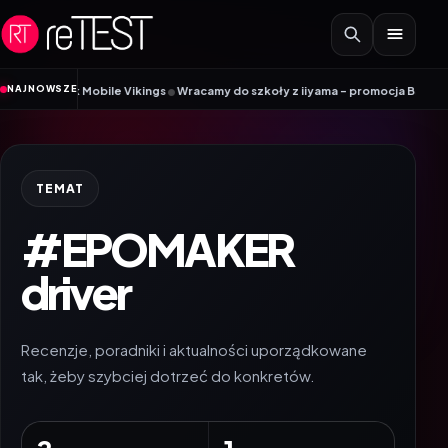
Przejdź do treści
•
NAJNOWSZE
adnik Mobile Vikings
Wracamy do szkoły z iiyama – promocja Back to School
TEMAT
#EPOMAKER
driver
Recenzje, poradniki i aktualności uporządkowane
tak, żeby szybciej dotrzeć do konkretów.