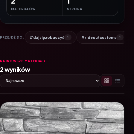
2
1
MATERIAŁÓW
STRONA
#dajsięzobaczyć
#rideoutcustoms
PRZEJDŹ DO:
1
1
NAJNOWSZE MATERIAŁY
2 wyników