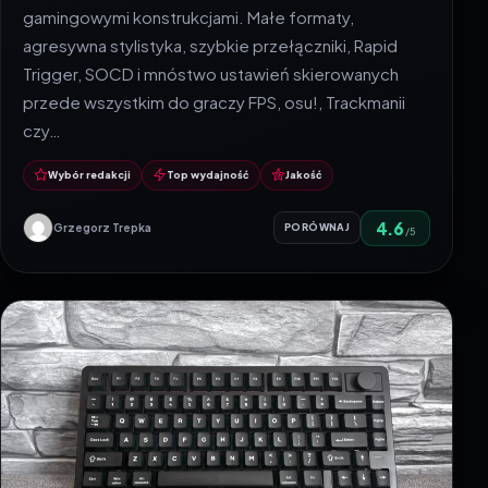
gamingowymi konstrukcjami. Małe formaty,
agresywna stylistyka, szybkie przełączniki, Rapid
Trigger, SOCD i mnóstwo ustawień skierowanych
przede wszystkim do graczy FPS, osu!, Trackmanii
czy…
Wybór redakcji
Top wydajność
Jakość
4.6
Grzegorz Trepka
PORÓWNAJ
/5