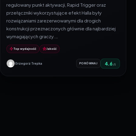
regulowany punkt aktywacji, Rapid Trigger oraz
przełączniki wykorzystujące efekt Halla były
rozwiązaniami zarezerwowanymi dla drogich
konstrukcji przeznaczonych głównie dla najbardziej
wymagających graczy.…
Top wydajność
Jakość
4.6
Grzegorz Trepka
PORÓWNAJ
/5