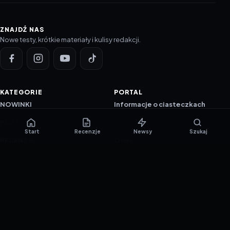
ZNAJDŹ NAS
Nowe testy, krótkie materiały i kulisy redakcji.
KATEGORIE
PORTAL
NOWINKI
Informacje o ciasteczkach
PORADNIKI
Polityka prywatności
Start
Recenzje
Newsy
Szukaj
RECENZJE
O nas
TESTY GIER
Skład redakcji
Metodologia
Polityka redakcyjna
WSPÓŁPRACA