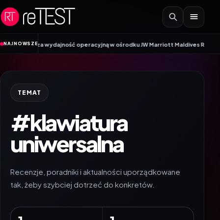
Przejdź do treści
NAJNOWSZE
sza wydajność operacyjną w ośrodku JW Marriott Maldives Resort & Spa dzięk
TEMAT
#klawiatura
uniwersalna
Recenzje, poradniki i aktualności uporządkowane
tak, żeby szybciej dotrzeć do konkretów.