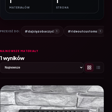
1
1
MATERIAŁÓW
STRONA
#dajsięzobaczyć
#rideoutcustoms
PRZEJDŹ DO:
1
1
NAJNOWSZE MATERIAŁY
1 wyników