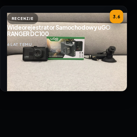
3.6
RECENZJE
Wideorejestrator Samochodowy uGO
RANGER DC100
6 LAT TEMU