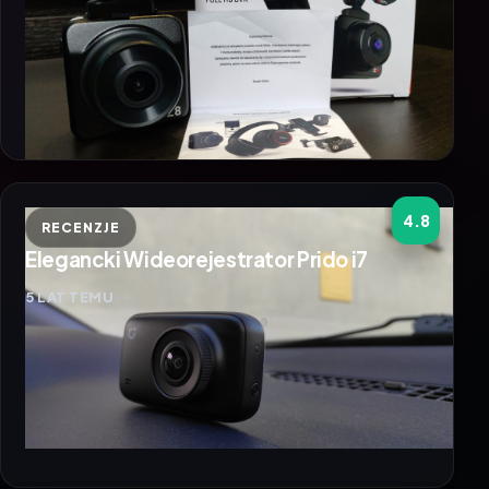
4.8
RECENZJE
Elegancki Wideorejestrator Prido i7
5 LAT TEMU