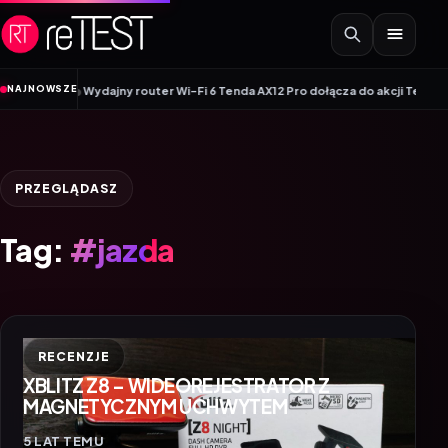
Przejdź do treści
•
NAJNOWSZE
ej linii
Wydajny router Wi-Fi 6 Tenda AX12 Pro dołącza do akcji Tenda Mon
PRZEGLĄDASZ
Tag:
#jazda
RECENZJE
XBLITZ Z8 – WIDEOREJESTRATOR Z
MAGNETYCZNYM UCHWYTEM
5 LAT TEMU