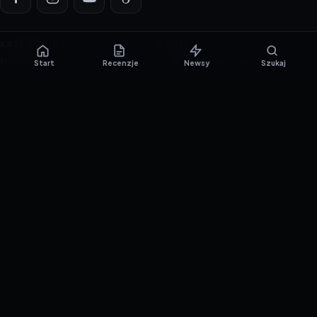
KATEGORIE
PORTAL
NOWINKI
Informacje o ciasteczkach
Start
Recenzje
Newsy
Szukaj
PORADNIKI
Polityka prywatności
RECENZJE
O nas
TESTY GIER
Skład redakcji
Metodologia
Polityka redakcyjna
WSPÓŁPRACA
Współpraca
Reklama
ZAŁÓŻ KONTO PRASOWE