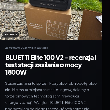
RECENZJE
23 czerwca 2026
•
9 min czytania
BLUETTI Elite 100 V2 – recenzja i
test stacji zasilania o mocy
1800W
Stacje zasilania to sprzęt, który albo robi robotę, albo
nie. Nie ma tu miejsca na marketingową ściemę o
"przełomowych technologiach" i "rewolucji
energetycznej". Wziąłem BLUETTI Elite 100 V2,
podłączyłem do niego rzeczy których normalnie…