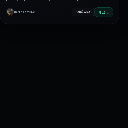
4.3
Bartosz Muras
PORÓWNAJ
/5