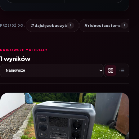
#dajsięzobaczyć
#rideoutcustoms
PRZEJDŹ DO:
1
1
NAJNOWSZE MATERIAŁY
1 wyników