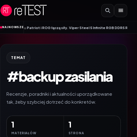
Przejdź do treści
•
NAJNOWSZE
nitory
Patriot i ROG łączą siły. Viper Steel 5 Infinite RGB DDR5 ROG Editi
TEMAT
#backup zasilania
Recenzje, poradniki i aktualności uporządkowane
tak, żeby szybciej dotrzeć do konkretów.
1
1
MATERIAŁÓW
STRONA