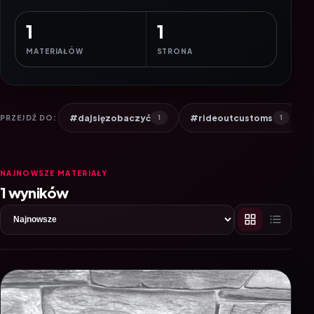
1
1
MATERIAŁÓW
STRONA
#dajsięzobaczyć
#rideoutcustoms
PRZEJDŹ DO:
1
1
NAJNOWSZE MATERIAŁY
1 wyników