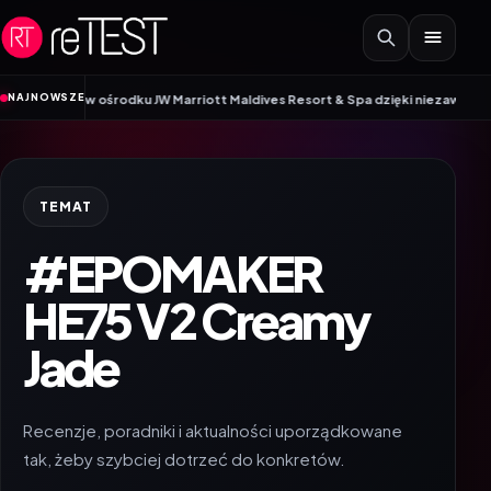
Przejdź do treści
NAJNOWSZE
yjną w ośrodku JW Marriott Maldives Resort & Spa dzięki niezawodnej sieci 
TEMAT
#EPOMAKER
HE75 V2 Creamy
Jade
Recenzje, poradniki i aktualności uporządkowane
tak, żeby szybciej dotrzeć do konkretów.