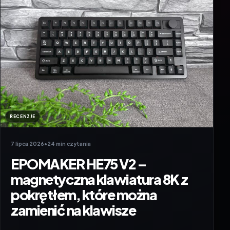
RECENZJE
7 lipca 2026
•
24 min czytania
EPOMAKER HE75 V2 –
magnetyczna klawiatura 8K z
pokrętłem, które można
zamienić na klawisze