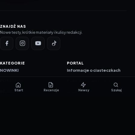
ZNAJDŹ NAS
Nowe testy, krótkie materiały i kulisy redakcji.
KATEGORIE
PORTAL
NOWINKI
Informacje o ciasteczkach
PORADNIKI
Polityka prywatności
Start
Recenzje
Newsy
Szukaj
RECENZJE
O nas
TESTY GIER
Skład redakcji
Metodologia
Polityka redakcyjna