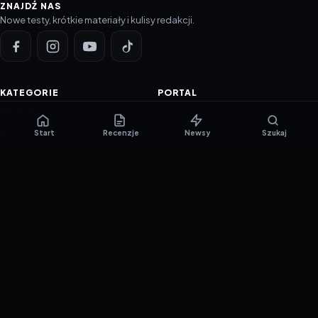
ZNAJDŹ NAS
Nowe testy, krótkie materiały i kulisy redakcji.
KATEGORIE
PORTAL
NOWINKI
Informacje o ciasteczkach
Start
Recenzje
Newsy
Szukaj
PORADNIKI
Polityka prywatności
RECENZJE
O nas
TESTY GIER
Skład redakcji
Metodologia
Polityka redakcyjna
WSPÓŁPRACA
Współpraca
Reklama