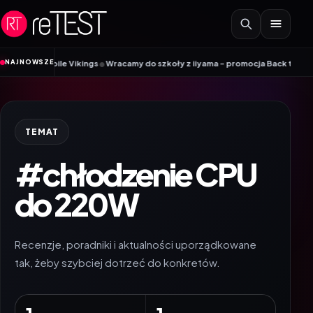
Przejdź do treści
•
NAJNOWSZE
ik Mobile Vikings
Wracamy do szkoły z iiyama – promocja Back to School n
TEMAT
#chłodzenie CPU
do 220W
Recenzje, poradniki i aktualności uporządkowane
tak, żeby szybciej dotrzeć do konkretów.