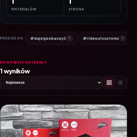
1
1
MATERIAŁÓW
STRONA
#dajsięzobaczyć
#rideoutcustoms
PRZEJDŹ DO:
1
1
NAJNOWSZE MATERIAŁY
1 wyników