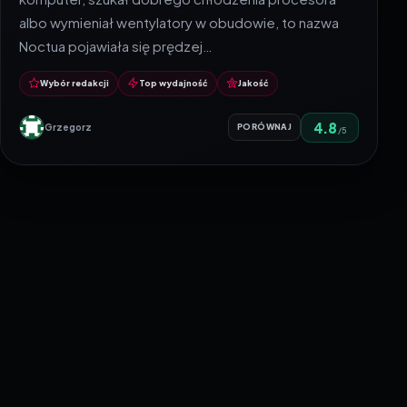
albo wymieniał wentylatory w obudowie, to nazwa
Noctua pojawiała się prędzej…
Wybór redakcji
Top wydajność
Jakość
4.8
Grzegorz
PORÓWNAJ
/5