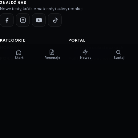
ZNAJDŹ NAS
Nowe testy, krótkie materiały i kulisy redakcji.
KATEGORIE
PORTAL
NOWINKI
Informacje o ciasteczkach
Start
Recenzje
Newsy
Szukaj
PORADNIKI
Polityka prywatności
RECENZJE
O nas
TESTY GIER
Skład redakcji
Metodologia
Polityka redakcyjna
WSPÓŁPRACA
Współpraca
Reklama