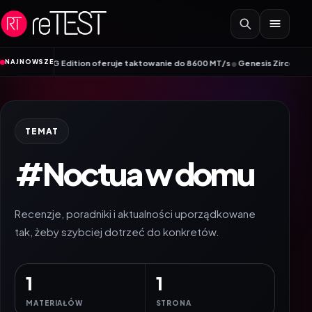
Przejdź do treści
•
NAJNOWSZE
DDR5 ROG Edition oferuje taktowanie do 8600 MT/s
Genesis Zircon 880 – nowy 
TEMAT
#Noctua w domu
Recenzje, poradniki i aktualności uporządkowane
tak, żeby szybciej dotrzeć do konkretów.
1
1
MATERIAŁÓW
STRONA