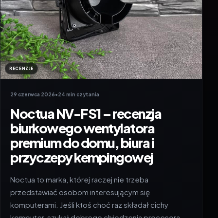
RECENZJE
29 czerwca 2026
•
24 min czytania
Noctua NV-FS1 – recenzja
biurkowego wentylatora
premium do domu, biura i
przyczepy kempingowej
Noctua to marka, której raczej nie trzeba
przedstawiać osobom interesującym się
komputerami. Jeśli ktoś choć raz składał cichy
komputer, szukał dobrego chłodzenia procesora