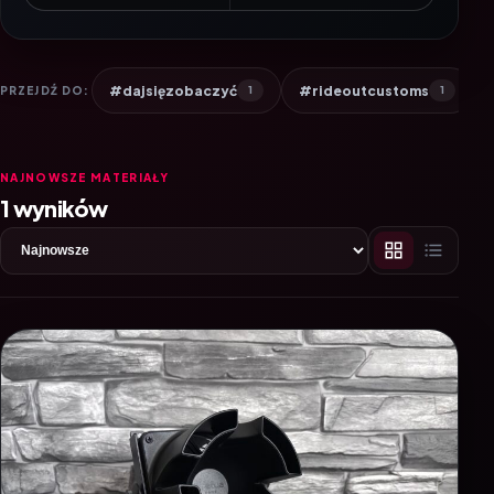
#dajsięzobaczyć
#rideoutcustoms
PRZEJDŹ DO:
1
1
NAJNOWSZE MATERIAŁY
1 wyników