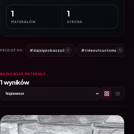
1
1
MATERIAŁÓW
STRONA
#dajsięzobaczyć
#rideoutcustoms
PRZEJDŹ DO:
1
1
NAJNOWSZE MATERIAŁY
1 wyników