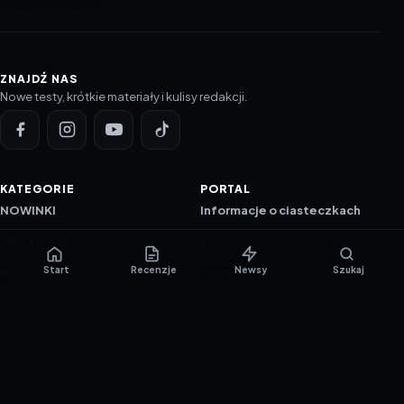
ZNAJDŹ NAS
Nowe testy, krótkie materiały i kulisy redakcji.
KATEGORIE
PORTAL
NOWINKI
Informacje o ciasteczkach
PORADNIKI
Polityka prywatności
Start
Recenzje
Newsy
Szukaj
RECENZJE
O nas
TESTY GIER
Skład redakcji
Metodologia
Polityka redakcyjna