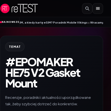
Przejdź do treści
•
NAJNOWSZE
rtę SIM, a kiedy kartę eSIM? Poradnik Mobile Vikings
Wracamy do szkoły z i
TEMAT
#EPOMAKER
HE75 V2 Gasket
Mount
Recenzje, poradniki i aktualności uporządkowane
tak, żeby szybciej dotrzeć do konkretów.