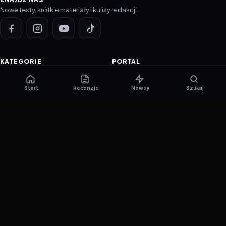
Nowe testy, krótkie materiały i kulisy redakcji.
KATEGORIE
PORTAL
NOWINKI
Informacje o ciasteczkach
Start
Recenzje
Newsy
Szukaj
PORADNIKI
Polityka prywatności
RECENZJE
O nas
TESTY GIER
Skład redakcji
Metodologia
Polityka redakcyjna
WSPÓŁPRACA
Współpraca
Reklama