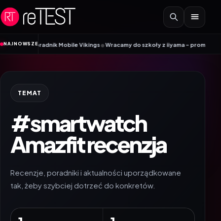
Przejdź do treści
•
NAJNOWSZE
M? Poradnik Mobile Vikings
Wracamy do szkoły z iiyama – promocja Back to 
TEMAT
#smartwatch
Amazfit recenzja
Recenzje, poradniki i aktualności uporządkowane
tak, żeby szybciej dotrzeć do konkretów.