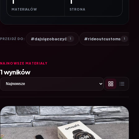
1
1
MATERIAŁÓW
STRONA
#dajsięzobaczyć
#rideoutcustoms
PRZEJDŹ DO:
1
1
NAJNOWSZE MATERIAŁY
1 wyników