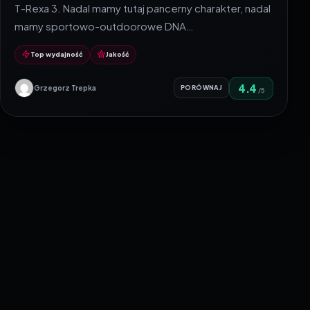
T-Rexa 3. Nadal mamy tutaj pancerny charakter, nadal
mamy sportowo-outdoorowe DNA…
Top wydajność
Jakość
4.4
Grzegorz Trepka
PORÓWNAJ
/5