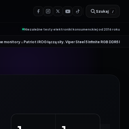
Szukaj
/
Niezależne testy elektroniki konsumenckiej od 2016 roku
atriot i ROG łączą siły. Viper Steel 5 Infinite RGB DDR5 ROG Edition ofer