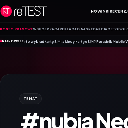
Przejdź do treści
NOWINKI
RECENZJ
KONTO PRASOWE
WSPÓŁPRACA
REKLAMA
O NAS
REDAKCJA
METODOL
•
to wybrać kartę SIM, a kiedy kartę eSIM? Poradnik Mobile Vikings
Wracam
NAJNOWSZE
TEMAT
#nubia Neo