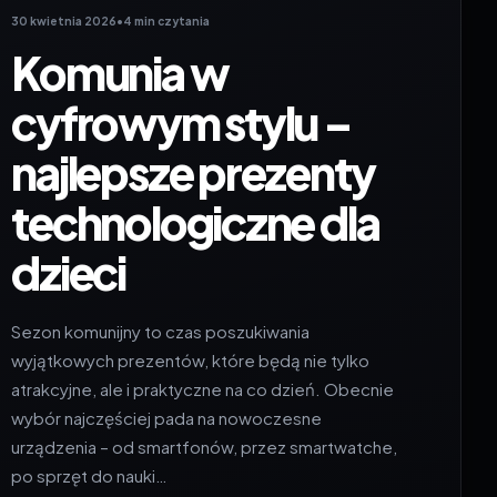
30 kwietnia 2026
•
4 min czytania
Komunia w
cyfrowym stylu –
najlepsze prezenty
technologiczne dla
dzieci
Sezon komunijny to czas poszukiwania
wyjątkowych prezentów, które będą nie tylko
atrakcyjne, ale i praktyczne na co dzień. Obecnie
wybór najczęściej pada na nowoczesne
urządzenia – od smartfonów, przez smartwatche,
po sprzęt do nauki…