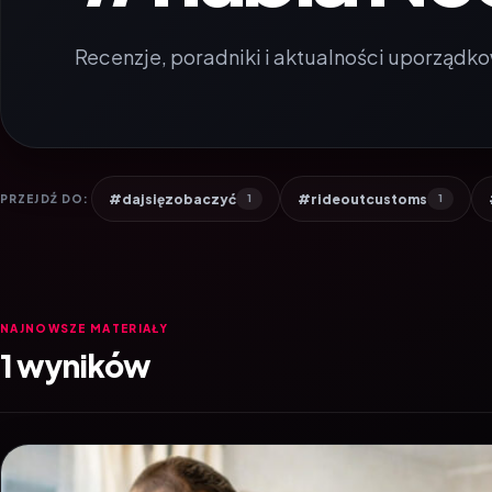
Recenzje, poradniki i aktualności uporządko
#dajsięzobaczyć
#rideoutcustoms
PRZEJDŹ DO:
1
1
NAJNOWSZE MATERIAŁY
1 wyników