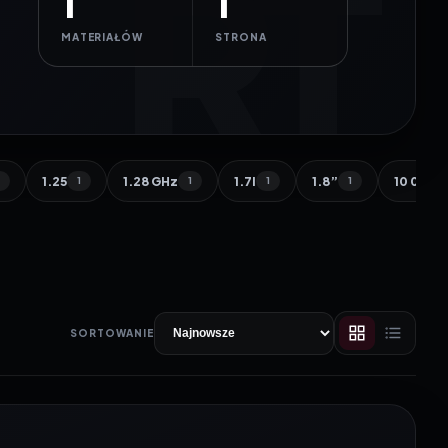
1
1
MATERIAŁÓW
STRONA
1.25
1.28 GHz
1.7l
1.8”
10 000 
1
1
1
1
1
SORTOWANIE