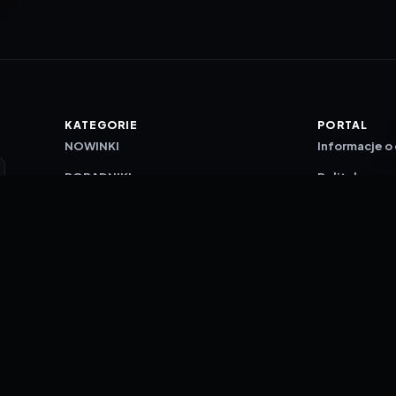
KATEGORIE
PORTAL
NOWINKI
Informacje o
PORADNIKI
Polityka pry
RECENZJE
O nas
TESTY GIER
Skład redakc
Metodologi
Polityka red