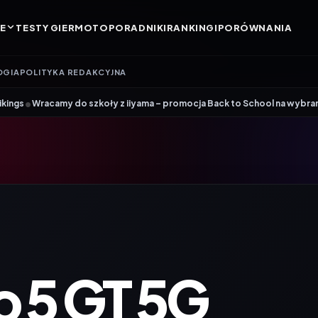
E
TESTY GIER
MOTO
PORADNIKI
RANKINGI
PORÓWNANIA
OGIA
POLITYKA REDAKCYJNA
•
y do szkoły z iiyama – promocja Back to School na wybrane monitory
P
 5 GT 5G