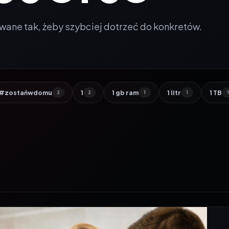
wane tak, żeby szybciej dotrzeć do konkretów.
#zostańwdomu
1
1 gb ram
1 litr
1 TB
2
2
1
1