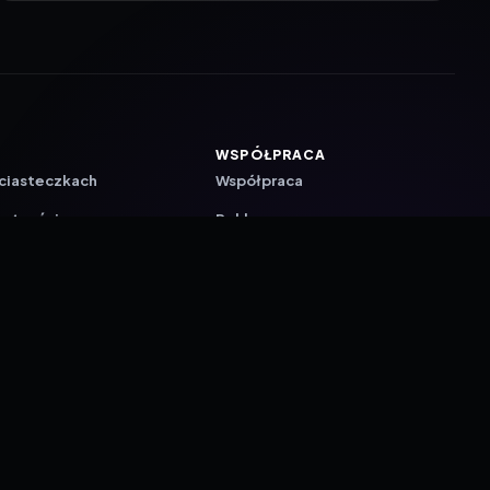
WSPÓŁPRACA
 ciasteczkach
Współpraca
watności
Reklama
ZAŁÓŻ KONTO PRASOWE
ji
a
akcyjna