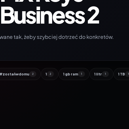
Business 2
wane tak, żeby szybciej dotrzeć do konkretów.
#zostańwdomu
1
1 gb ram
1 litr
1 TB
2
2
1
1