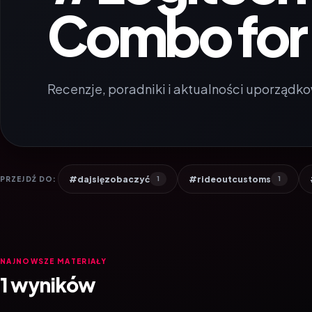
Combo for 
Recenzje, poradniki i aktualności uporządko
#dajsięzobaczyć
#rideoutcustoms
PRZEJDŹ DO:
1
1
NAJNOWSZE MATERIAŁY
1 wyników