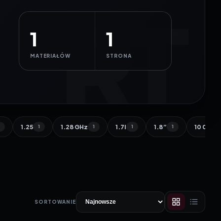
1
1
MATERIAŁÓW
STRONA
1.25
1.28 GHz
1.7l
1.8”
10 000 
1
1
1
1
1
SORTOWANIE