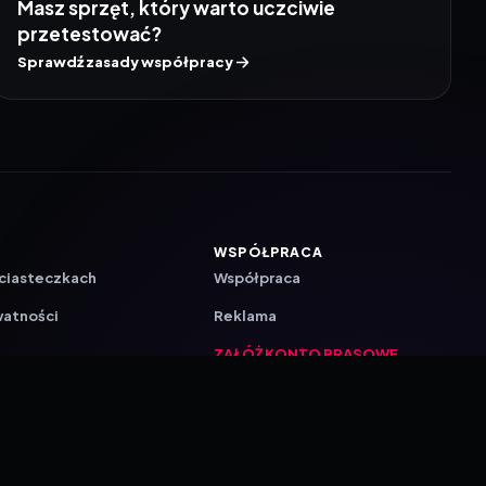
Masz sprzęt, który warto uczciwie
przetestować?
Sprawdź zasady współpracy
WSPÓŁPRACA
 ciasteczkach
Współpraca
watności
Reklama
ZAŁÓŻ KONTO PRASOWE
ji
a
akcyjna