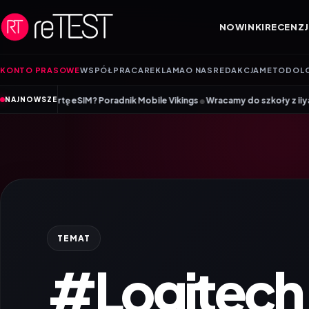
Przejdź do treści
NOWINKI
RECENZJ
KONTO PRASOWE
WSPÓŁPRACA
REKLAMA
O NAS
REDAKCJA
METODOL
•
ę eSIM? Poradnik Mobile Vikings
Wracamy do szkoły z iiyama – promocja 
NAJNOWSZE
TEMAT
#Logitech