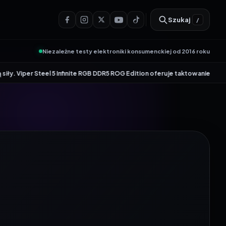
Szukaj
/
Niezależne testy elektroniki konsumenckiej od 2016 roku
•
eel 5 Infinite RGB DDR5 ROG Edition oferuje taktowanie do 8600 MT/s
Genes