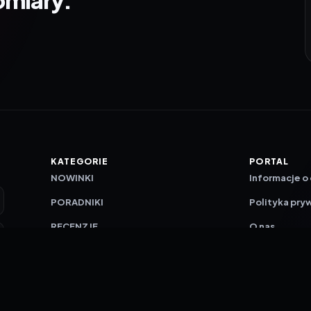
KATEGORIE
PORTAL
NOWINKI
Informacje o
PORADNIKI
Polityka pry
RECENZJE
O nas
TESTY GIER
Skład redakc
Metodologi
Polityka red