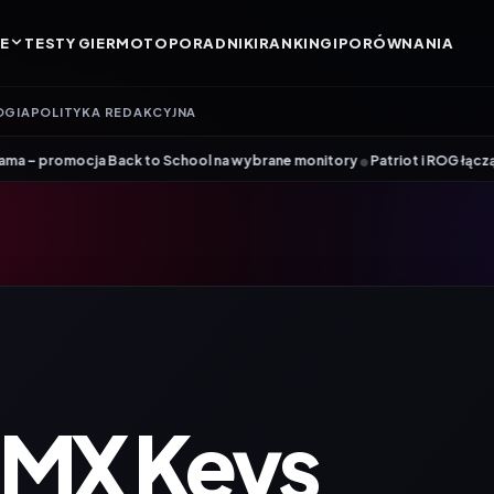
E
TESTY GIER
MOTO
PORADNIKI
RANKINGI
PORÓWNANIA
OGIA
POLITYKA REDAKCYJNA
•
Back to School na wybrane monitory
Patriot i ROG łączą siły. Viper St
 MX Keys