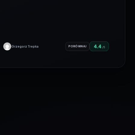
4.4
Grzegorz Trepka
PORÓWNAJ
/5